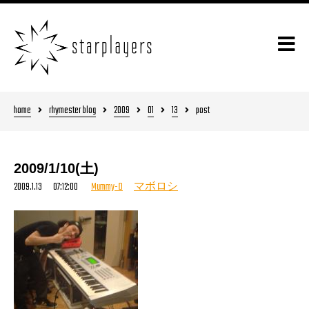
home
rhymester blog
2009
01
13
post
2009/1/10(土)
2009.1.13 07:12:00
Mummy-D
マボロシ