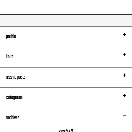
profile
links
recent posts
categories
archives
2009年1月