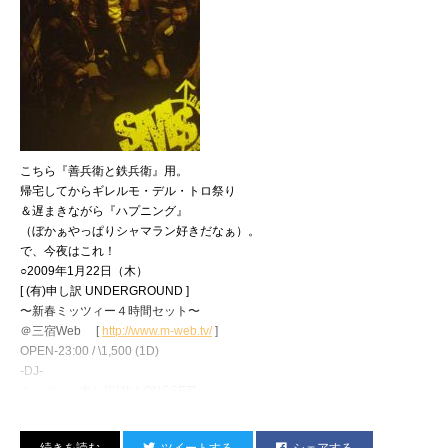
ドラムの手直し、および歌録りなど。
あっというまに録り終えちゃったね。
まー、いつもそうだけどね（ウソ。しつこくやり直すタイプ）。
あとなんだっけ…
そうだ、竹内くんは10時頃やってきて、
こちら『善兵衛と鉄兵衛』用。
帰宅してからギレルモ・デル・トロ祭り
しかも宿題であった最後のトラックが出来なかったのを
＆遅まきながら『ハプニング』
（ぼかぁやっぱりシャマラン好きだなぁ）。
大いばりで開き直っていました。
で、今夜はこれ！
○2009年1月22日（木）
[ (有)申し訳 UNDERGROUND ]
〜新春ミッツィー４時間セット〜
＠三宿Web [
http://www.m-web.tv/
]
OPEN-23:00 / \1,500 (1D)
-DJ-
ミッツィー申し訳[4h LONGSET]
宇多丸申し訳Jr. (Rhymester)
DJ AMERICAN DREAM (レオナ）
ツイートする
シェアする