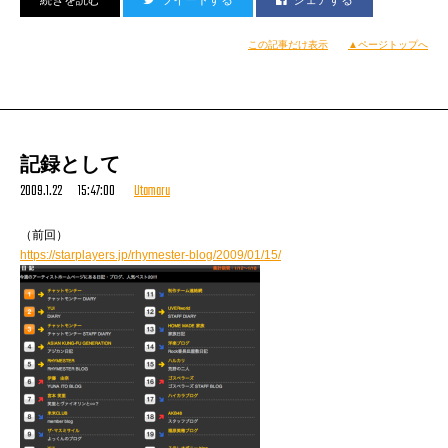
MAMEMONTA
TEL=I
この記事だけ表示
▲ページトップへ
記録として
そのあとレイデー曲のトラックダウンのチェックをし、
2009.1.22 15:47:00
Utamaru
また別曲（高速スケベチューン）を歌い終わったところ、
（前回）
https://starplayers.jp/rhymester-blog/2009/01/15/
竹内くんがおもむろにアウトロにアコギを入れ始めた。
……今回の目玉はなんと言っても、
かっこいかったです。
ミッツィーさん本気の超ロングセットでしょう。
なので、私の出番はいつもより早めの可能性が
（追記：午前1時〜2時でした。ミッツィーさんはそのあと）。
新譜もいいのボチボチ入ってるよ！
（宇多丸）
みたいな一日。