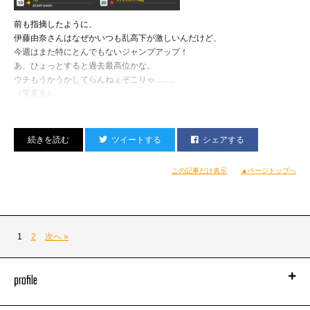
総労働時間14時間、メシ時以外ほぼノンストップ。
前も指摘したように、
まーラストスパートはこんくらいキツくないと逆に寂しいね。
伊藤由奈さんはなぜかいつも乱高下が激しいんだけど、
今週はまた特にとんでもないジャンプアップ！
あーたのしかった。
あ、ひょっとすると過去最高位かな。
ウチもうかうかしてらんねぇぞこりゃ……。
（宇多丸）
ツイートする
シェアする
この記事だけ表示
▲ページトップへ
1
2
次へ »
profile