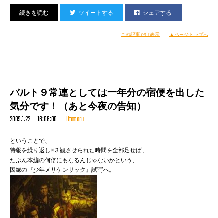
ツイートする
シェアする
この記事だけ表示
▲ページトップへ
この日はえーっと…ていうかまだ昨日か。
バルト９常連としては一年分の宿便を出した
そうだ、例のヤングレイデーの曲のスクラッチのため
気分です！（あと今夜の告知）
2009.1.22 16:08:00
Utamaru
DJ大自然が来たのだった。
相変わらずキレてる擦ラッチン、かつ丁寧な仕事、
ということで、
特報を繰り返し×３観させられた時間を全部足せば、
カユい所に手の届く、孫の手のような男だ。
たぶん本編の何倍にもなるんじゃないかという、
因縁の『少年メリケンサック』試写へ。
オレはお昼から「せくすぃ（仮）」というファンクチューンの