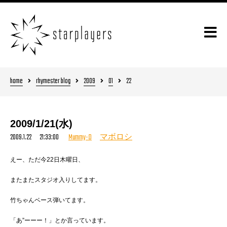
home
rhymester blog
2009
01
22
2009/1/21(水)
2009.1.22 21:33:00
Mummy-D
マボロシ
えー、ただ今22日木曜日、
またまたスタジオ入りしてます。
竹ちゃんベース弾いてます。
「あ”ーーー！」とか言っています。