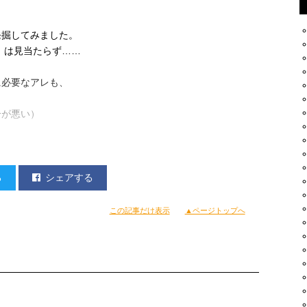
発掘してみました。
』は見当たらず……
に必要なアレも、
分が悪い）
る
シェアする
この記事だけ表示
▲ページトップへ