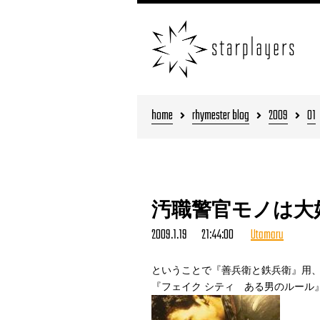
home
rhymester blog
2009
01
汚職警官モノは大
2009.1.19 21:44:00
Utamaru
ということで『善兵衛と鉄兵衛』用
『フェイク シティ ある男のルール