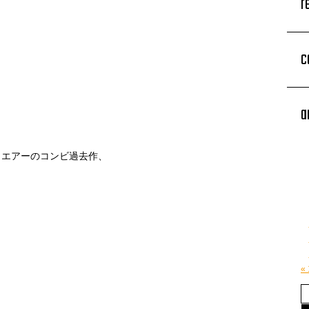
r
c
a
・エアーのコンビ過去作、
«