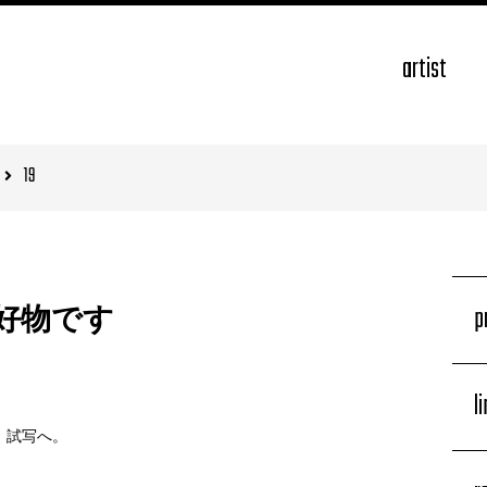
artist
19
p
好物です
l
、
』試写へ。