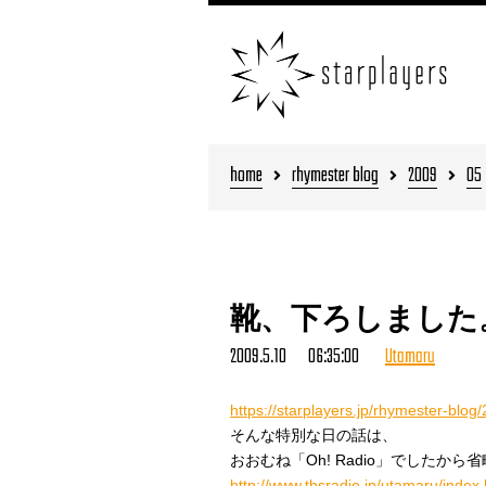
home
rhymester blog
2009
05
靴、下ろしました
2009.5.10 06:35:00
Utamaru
https://starplayers.jp/rhymester-blog
そんな特別な日の話は、
おおむね「Oh! Radio」でしたから
http://www.tbsradio.jp/utamaru/index.