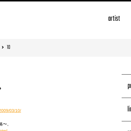
artist
10
p
。
l
/2009/03/10/
省略〜。
html