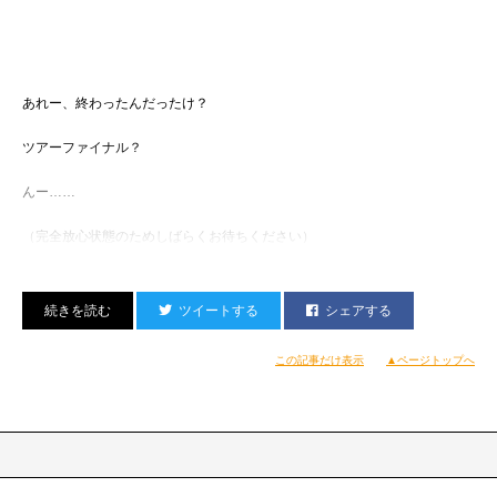
あれー、終わったんだったけ？
ツアーファイナル？
んー……
（完全放心状態のためしばらくお待ちください）
ツイートする
シェアする
この記事だけ表示
▲ページトップへ