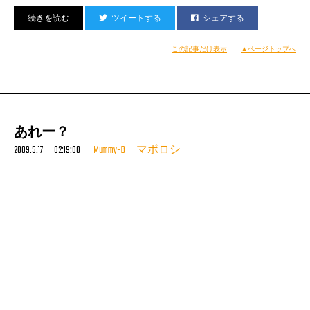
よ・ろ・し・く！
ツイートする
シェアする
http://www.nihonjournal.jp/
（宇多丸）
この記事だけ表示
▲ページトップへ
あれー？
2009.5.17 02:19:00
Mummy-D
マボロシ