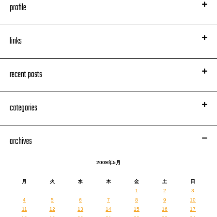
profile
links
recent posts
categories
archives
2009年5月
月
火
水
木
金
土
日
1
2
3
4
5
6
7
8
9
10
11
12
13
14
15
16
17