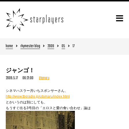
home
rhymester blog
2009
05
17
ジャンゴ！
2009.5.17 06:21:00
Utamaru
シネマハスラー月いちスポンサーさん、
http://www.tbsradio.jp/utamaru/index.html
とかいうのは別にしても、
もうすぐ出る3号目の「エロスと愛の食い合わせ」論は