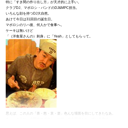
特に「すき間の作り出し方」が天才的に上手い。
クラブDJ、マボロシ・バンドのDJ&MPC担当。
いろんな顔を持つDJ大自然。
あけて今日は31回目の誕生日。
マボロシのリハ後、何人かで食事へ。
ケーキは無いけど
「（洋食屋さんの）刺身」に「Yeah」としてもらって。
思えば、この人の「喜・怒・哀・楽」色んな場面を目にしてきたなあ。
あっ、そうだ、今回のマボロシ・ツアーの会場でかかっている曲は、
DJ大自然のミックスCDで、