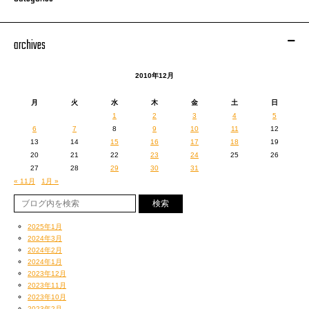
05.MIHIRO〜マイロ〜 LIVE TOUR 2010 “マイロクラブ”
•オープニング〜「東京マイロクラブ」
•ドキュメント
archives
•「START」
•「You’re da ONE feat. May J.」
2010年12月
•メイキング
•「Take Me Higher !! feat. JESSE」
月
火
水
木
金
土
日
•「One Mic,One Life feat. Mummy-D, ZEEBRA」
1
2
3
4
5
•オフショット・ドキュメント・インタビュー
6
7
8
9
10
11
12
•「Happy Birthday To You」
13
14
15
16
17
18
19
•「君色日和」
20
21
22
23
24
25
26
わたしは2曲目の「Makes Me Right」が好なんです★
27
28
29
30
31
（あらい）
« 11月
1月 »
2025年1月
2024年3月
2024年2月
2024年1月
2023年12月
2023年11月
2023年10月
2023年2月