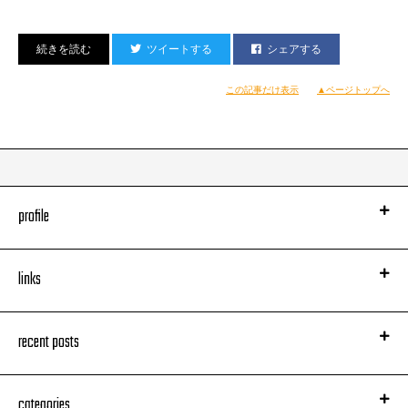
【ALBUM】￥2,900（tax in) RZCD-46615
【ALBUM ＋DVD】￥3,990（tax in) RZCD-46614/B
2010/12/08 Release
ツイートする
シェアする
MIHIRO〜マイロ〜HP◆
http://rhythmzone.net/mihiro/news/
【CD収録内容】
この記事だけ表示
▲ページトップへ
01.さよならの前に
02.Makes Me Right
03.My New Edition
04.Crushed
05.Voice
06.Interlude 〜 J•O•D•E•C•I 〜
07.START
profile
08.Flying
09.Wet Juicy
10.What about
links
11.Interlude 〜 koushukaido 〜
12.Weekend
13.ずっと… dear Mama ＆ Papa
【DVD収録内容】
recent posts
01.さよならの前に（MIHIRO 〜マイロ〜 ver.）（MUSIC VIDEO）
02.Makes Me Right（MUSIC VIDEO）
03.君色日和（MUSIC VIDEO）
categories
04.One Mic,One Life feat. Mummy-D, ZEEBRA（MUSIC VIDEO）