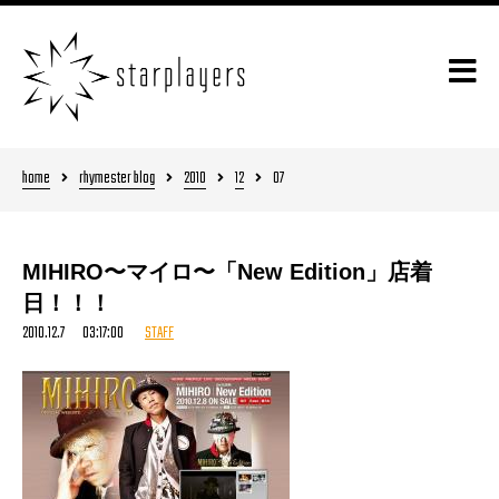
home
rhymester blog
2010
12
07
MIHIRO〜マイロ〜「New Edition」店着
日！！！
2010.12.7 03:17:00
STAFF