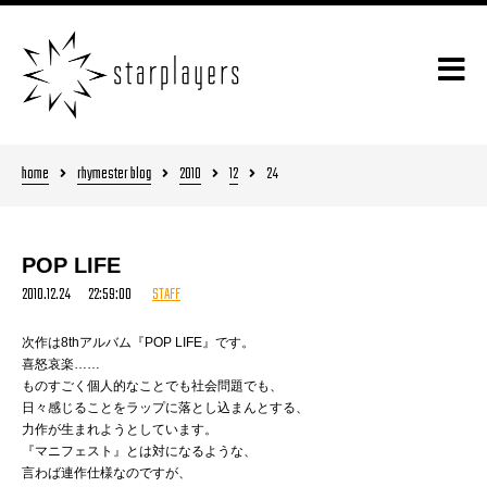
home
rhymester blog
2010
12
24
POP LIFE
2010.12.24 22:59:00
STAFF
次作は8thアルバム『POP LIFE』です。
喜怒哀楽……
ものすごく個人的なことでも社会問題でも、
日々感じることをラップに落とし込まんとする、
力作が生まれようとしています。
『マニフェスト』とは対になるような、
言わば連作仕様なのですが、