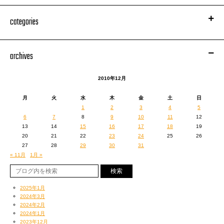
categories
archives
2010年12月
月
火
水
木
金
土
日
1
2
3
4
5
6
7
8
9
10
11
12
13
14
15
16
17
18
19
20
21
22
23
24
25
26
27
28
29
30
31
« 11月
1月 »
2025年1月
2024年3月
2024年2月
2024年1月
2023年12月