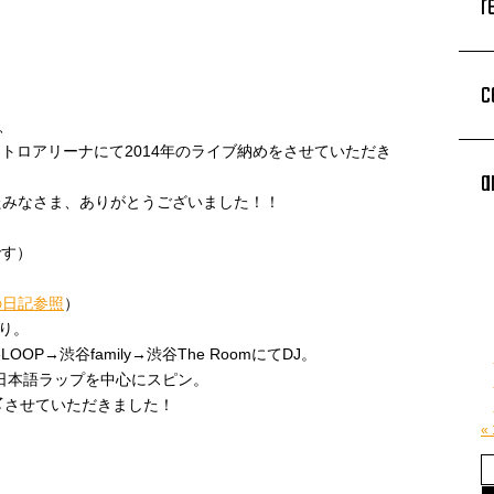
r
c
、
15」アストロアリーナにて2014年のライブ納めをさせていただき
a
たみなさま、ありがとうございました！！
です）
Dの日記参照
）
あり。
OOP→渋谷family→渋谷The RoomにてDJ。
りに、日本語ラップを中心にスピン。
rs」で〆させていただきました！
«