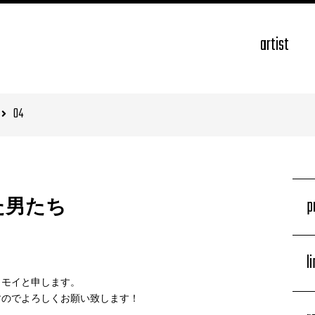
artist
04
p
た男たち
l
トモイと申します。
すのでよろしくお願い致します！