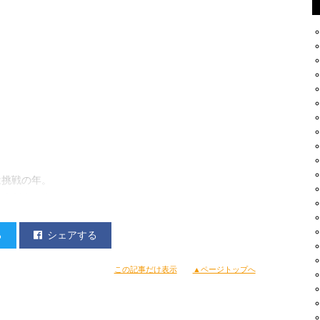
は挑戦の年。
待ください！
る
シェアする
この記事だけ表示
▲ページトップへ