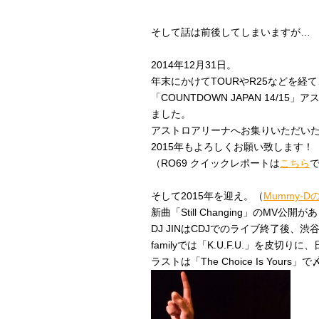
そして話は前後してしまいますが…
2014年12月31日。
年末にかけてTOURやR25などを経て
「COUNTDOWN JAPAN 14/
ました。
アストロアリーナへお集りいただい
2015年もよろしくお願い致します！
（RO69 クイックレポートは
こちら
そして2015年を迎え。（
Mummy-
新曲「Still Changing」のMV公開が
DJ JINはCDJでのライブ終了後、渋谷L
familyでは「K.U.F.U.」を皮切
ラストは「The Choice Is You