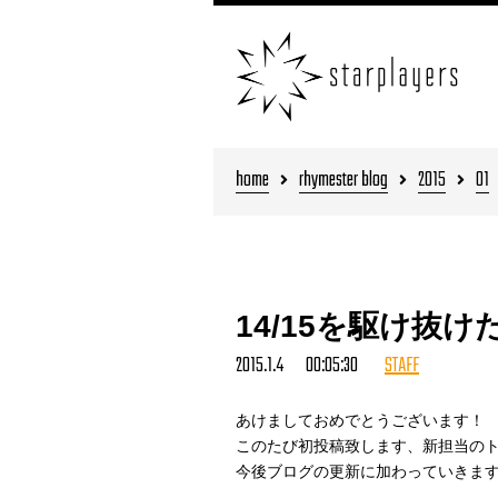
home
rhymester blog
2015
01
14/15を駆け抜け
2015.1.4 00:05:30
STAFF
あけましておめでとうございます！
このたび初投稿致します、新担当の
今後ブログの更新に加わっていきま