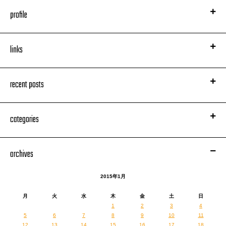
profile
links
recent posts
categories
archives
2015年1月
月
火
水
木
金
土
日
1
2
3
4
5
6
7
8
9
10
11
12
13
14
15
16
17
18