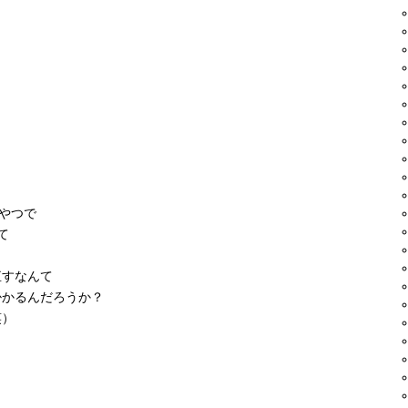
。
るやつで
て
直すなんて
掛かるんだろうか？
笑）