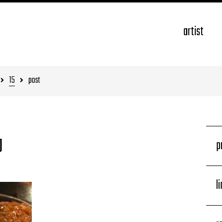
artist
15
post
p
岡
l