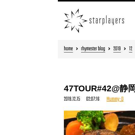
home
rhymester blog
2019
12
47TOUR#42@静
2019.12.15 02:07:16
Mummy-D