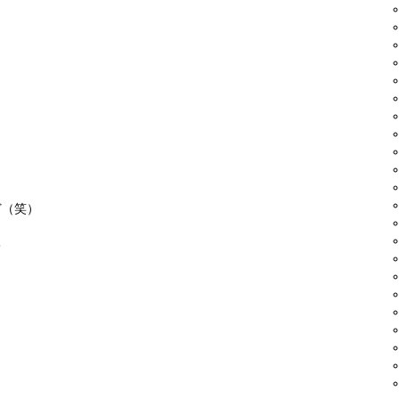
ど（笑）
て