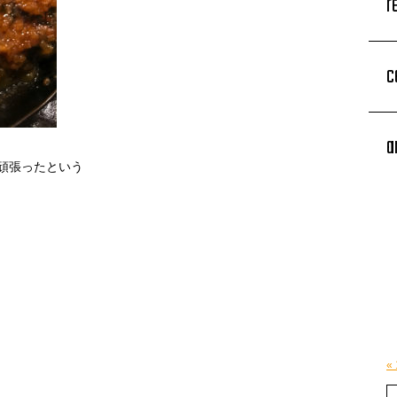
r
c
a
頑張ったという
«