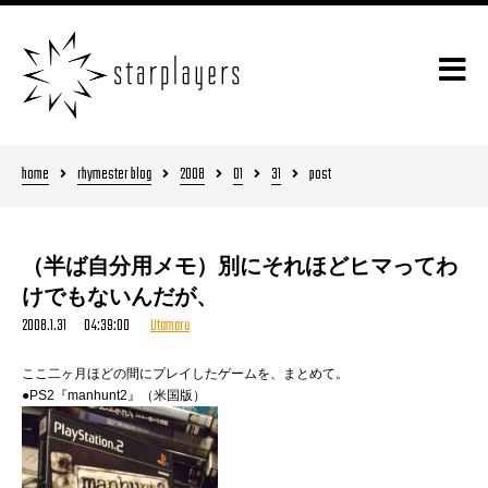
home
rhymester blog
2008
01
31
post
（半ば自分用メモ）別にそれほどヒマってわ
けでもないんだが、
2008.1.31 04:39:00
Utamaru
ここ二ヶ月ほどの間にプレイしたゲームを、まとめて。
●PS2『manhunt2』（米国版）