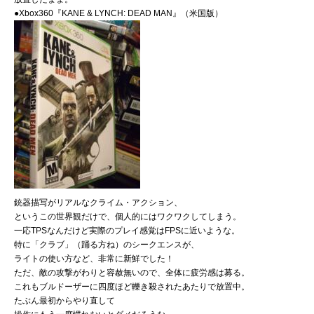
●Xbox360『KANE & LYNCH: DEAD MAN』（米国版）
銃器描写がリアルなクライム・アクション、
というこの世界観だけで、個人的にはワクワクしてしまう。
一応TPSなんだけど実際のプレイ感覚はFPSに近いような。
特に「クラブ」（踊る方ね）のシークエンスが、
ライトの使い方など、非常に新鮮でした！
ただ、敵の攻撃がわりと容赦無いので、全体に疲労感は募る。
これもブルドーザーに四度ほど轢き殺されたあたりで放置中。
たぶん最初からやり直して