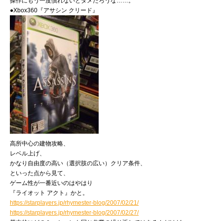
操作にもう一度慣れないとダメだろうな……。
●Xbox360『アサシン クリード』
高所中心の建物攻略、
レベル上げ、
かなり自由度の高い（選択肢の広い）クリア条件、
といった点から見て、
ゲーム性が一番近いのはやはり
『ライオット アクト』かと。
https://starplayers.jp/rhymester-blog/2007/02/21/
https://starplayers.jp/rhymester-blog/2007/02/27/