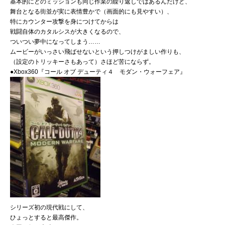
基本的にどのミッションも同じ作業の繰り返しではあるんだけど、
舞台となる街並が実に表情豊かで（画面的にも見やすい）、
特にカウンター攻撃を身につけてからは
戦闘自体のカタルシスが大きくなるので、
ついつい夢中になってしまう……
ムービーがいっさい飛ばせないという押しつけがましい作りも、
（設定のトリッキーさもあって）さほど苦にならず。
●Xbox360『コール オブ デューティ４ モダン・ウォーフェア』
シリーズ初の現代戦にして、
ひょっとすると最高傑作。