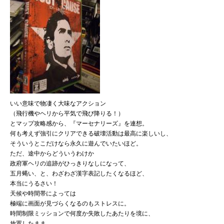
いい意味で物凄く大味なアクション
（飛行機やヘリから平気で飛び降りる！）
とマップ攻略感から、『マーセナリーズ』を連想。
何も考えず強引にクリアできる破壊活動は最高に楽しいし、
そういうとこだけなら永久に遊んでいたいほど。
ただ、途中からどういうわけか
政府軍ヘリの追跡がひっきりなしになって、
五月蝿い、と、わざわざ漢字表記したくなるほど、
本当にうるさい！
天候や時間帯によっては
極端に画面が見づらくなるのもストレスに。
時間制限ミッションで何度か失敗したあたりを境に、
放置したまま。