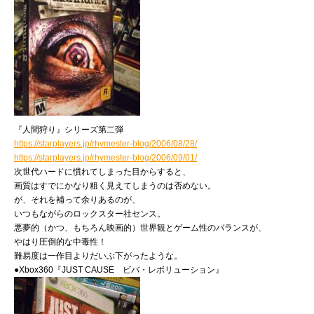
『人間狩り』シリーズ第二弾
https://starplayers.jp/rhymester-blog/2006/08/28/
https://starplayers.jp/rhymester-blog/2006/09/01/
次世代ハードに慣れてしまった目からすると、
画質はすでにかなり粗く見えてしまうのは否めない。
が、それを補って余りあるのが、
いつもながらのロックスター社センス。
悪夢的（かつ、もちろん映画的）世界観とゲーム性のバランスが、
やはり圧倒的な中毒性！
難易度は一作目よりだいぶ下がったような。
●Xbox360『JUST CAUSE ビバ・レボリューション』