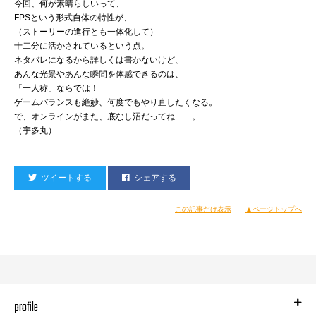
今回、何が素晴らしいって、
FPSという形式自体の特性が、
（ストーリーの進行とも一体化して）
十二分に活かされているという点。
ネタバレになるから詳しくは書かないけど、
あんな光景やあんな瞬間を体感できるのは、
「一人称」ならでは！
ゲームバランスも絶妙、何度でもやり直したくなる。
で、オンラインがまた、底なし沼だってね……。
（宇多丸）
ツイートする
シェアする
この記事だけ表示
▲ページトップへ
profile