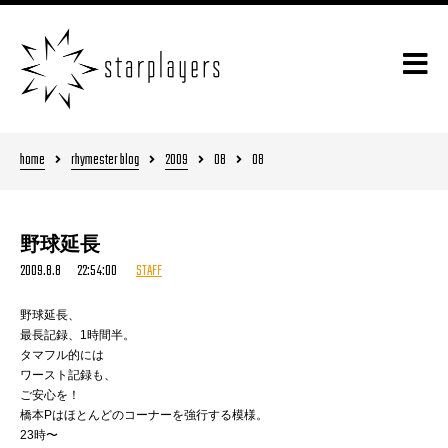
home
rhymester blog
2009
08
08
野球延長
2009.8.8 22:54:00
STAFF
野球延長、
最長記録、1時間半。
タマフル的には
ワースト記録も、
ご安心を！
橋本Pはほとんどのコーナーを強行する模様。
23時〜