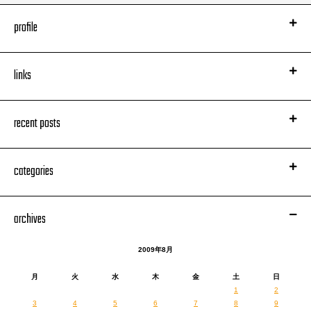
profile
links
明日のタマフル21時台で宇宙初オンエア！
recent posts
http://www.tbsradio.jp/utamaru/index.html
23時からのサタデーナイト・ラボ、
『呪怨 白い老女』監督三宅隆太さんをお迎えしての
『ホラーはすべての映画に通ず！
categories
真夏の現代ホラー映画・最前線講座』は、
脚本・撮影・演出といった技術論とその効果
（要は、作り手が観客の感情をどうやって操っているか）
archives
という実は非常に普遍的かつ基本的な話なので、
むしろ「怖い映画って苦手〜！」（実は私もそうだった）、
それでいてシネマハスラーファン、みたいな人ほど、
2009年8月
絶好の入り口になる特集だと思います。
遡って22時、『そんな彼なら捨てちゃえば？』は、
月
火
水
木
金
土
日
予告通りノーガードでハスリング！
1
2
3
4
5
6
7
8
9
その前は15時から（だいたい40分くらい）、