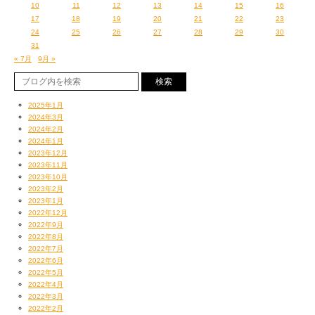
10
11
12
13
14
15
16
『VATV!』＠アメスタ。
17
18
19
20
21
22
23
今回は夏休み特別企画、いつものクロス集計分析を離れて、
24
25
26
27
28
29
30
私とハカセがそれぞれ夏のおすすめDVD＆CD＆本をご紹介。
31
見るだけならどっちにしろダータなので、
« 7月
9月 »
現地
http://studio.ameba.jp/about_amest.html
またはウェブ
http://studio.ameba.jp/index.do
2025年1月
2024年3月
でど〜ぞ〜。
2024年2月
（宇多丸）
2024年1月
2023年12月
2023年11月
2023年10月
2023年2月
2023年1月
2022年12月
2022年9月
2022年8月
2022年7月
2022年6月
2022年5月
2022年4月
2022年3月
2022年2月