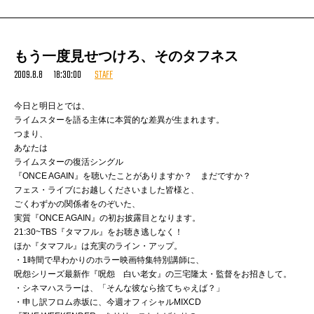
もう一度見せつけろ、そのタフネス
2009.8.8 18:30:00
STAFF
今日と明日とでは、
ライムスターを語る主体に本質的な差異が生まれます。
つまり、
あなたは
ライムスターの復活シングル
『ONCE AGAIN』を聴いたことがありますか？ まだですか？
フェス・ライブにお越しくださいました皆様と、
ごくわずかの関係者をのぞいた、
実質『ONCE AGAIN』の初お披露目となります。
21:30~TBS『タマフル』をお聴き逃しなく！
ほか『タマフル』は充実のライン・アップ。
・1時間で早わかりのホラー映画特集特別講師に、
呪怨シリーズ最新作『呪怨 白い老女』の三宅隆太・監督をお招きして。
・シネマハスラーは、「そんな彼なら捨てちゃえば？」
・申し訳フロム赤坂に、今週オフィシャルMIXCD