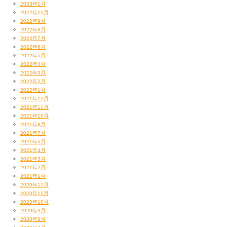
愛用USBメモリ、通称『エビちゃん』はネタの部分取れちゃって
2023年1月
『シャリちゃん』になってしまいました
2022年12月
2022年9月
2022年8月
今日もレコーディングです
2022年7月
果たして宇多さんはやってくるのか！？
2022年6月
ではまたいつか
2022年5月
（D）
2022年4月
2022年3月
2022年2月
2022年1月
2021年12月
2021年11月
2021年10月
2021年8月
2021年7月
2021年5月
2021年4月
2021年3月
2021年2月
2021年1月
2020年12月
2020年11月
2020年10月
2020年9月
2020年8月