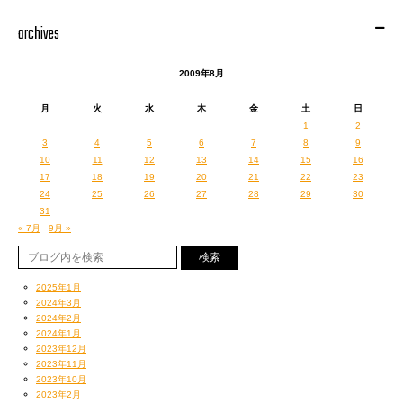
archives
2009年8月
月
火
水
木
金
土
日
1
2
3
4
5
6
7
8
9
10
11
12
13
14
15
16
ということでその日のエンジニア村田くん写真は
17
18
19
20
21
22
23
ちょいと趣向を変え
24
25
26
27
28
29
30
わたしの撮影による頭頂部
31
« 7月
9月 »
2025年1月
2024年3月
2024年2月
2024年1月
2023年12月
2023年11月
2023年10月
2023年2月