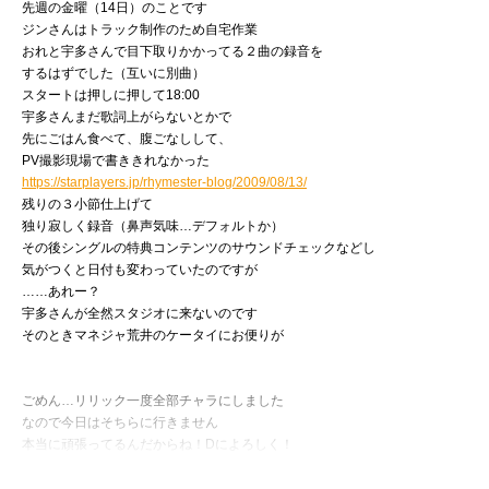
先週の金曜（14日）のことです
ジンさんはトラック制作のため自宅作業
おれと宇多さんで目下取りかかってる２曲の録音を
するはずでした（互いに別曲）
スタートは押しに押して18:00
宇多さんまだ歌詞上がらないとかで
先にごはん食べて、腹ごなしして、
PV撮影現場で書ききれなかった
https://starplayers.jp/rhymester-blog/2009/08/13/
残りの３小節仕上げて
独り寂しく録音（鼻声気味…デフォルトか）
その後シングルの特典コンテンツのサウンドチェックなどし
気がつくと日付も変わっていたのですが
……あれー？
宇多さんが全然スタジオに来ないのです
そのときマネジャ荒井のケータイにお便りが
ごめん…リリック一度全部チャラにしました
なので今日はそちらに行きません
本当に頑張ってるんだからね！Dによろしく！
うたまる