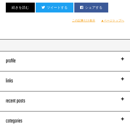
ツイートする
シェアする
と、だいたいこのような内容
この記事だけ表示
▲ページトップへ
オイ！（笑）
まー、宇多さんレギュラー何本も抱えてるし
この曲むちゃくちゃ気合い入ってたからね
まー無理もないか
…とそのとき
某ソシアルネットワーキングサーヴィスを覗いてみたらば
……オイ！
profile
その人は一時間以内にログインしていました
オイ！オイ！オイ！オイ！…
頼むぞ上手サイド！
links
レジェンドの現在進行形 Like this!!
みなさんしかってやってください
recent posts
categories