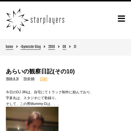
home
rhymester blog
2009
08
31
あらいの観察日記(その10)
2009.8.31 23:01:00
STAFF
今日のDJ JINは、自宅にてトラック制作に励んでおり、
宇多丸は、スタジオにて歌録り。
そして、この男Mummy-Dは、、、