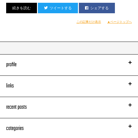
■DJ■
ツイートする
シェアする
Kohei-T,PLATE,MOB,ROCKY
SUB FLOOR
ENDO(Layayette),KURO,RYSK,SHINOBU,TAISUKE,U-LEE
この記事だけ表示
▲ページトップへ
■住所■
東京都渋谷区道玄坂 2-21-7 第8矢澤ビル4F（VUENOS/Asia P入居ビル）
■問い合わせ■
TEL : 03-5458-2551
profile
links
recent posts
categories
(あらい)