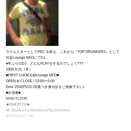
ライムスターとしてREC.を終え、これから『TOP DRUNKERS』として
渋谷Lounge NEOにてDJ。
●年ぶりのDJ、どんなPLAYをするのでしょう???
2009.8.31（月）
■FIRST CHOICE@Lounge NEO■
OPEN to CLOSE / 23:00〜5:00
Door 2500円/1D (写真つき身分証をご持参下さい)
■出演者■
MAIN FLOOR
★GUEST DJ★
Mr. Drunk a.k.a Mummy-D(Top Drunkers)
■RESIDENT DJ■
MAKI THE MAGIC(Top Drunkers)
Yo-Gin