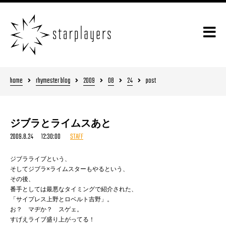
home
rhymester blog
2009
08
24
post
ジブラとライムスあと
2009.8.24 12:30:00
STAFF
ジブラライブという、
そしてジブラ×ライムスターもやるという、
その後、
番手としては最悪なタイミングで紹介された、
「サイプレス上野とロベルト吉野」。
お？ マヂか？ スゲェ。
すげえライブ盛り上がってる！