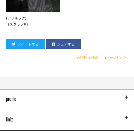
(アリキック)
（スタッフK）
ツイートする
シェアする
この記事だけ表示
▲ページトップへ
profile
links