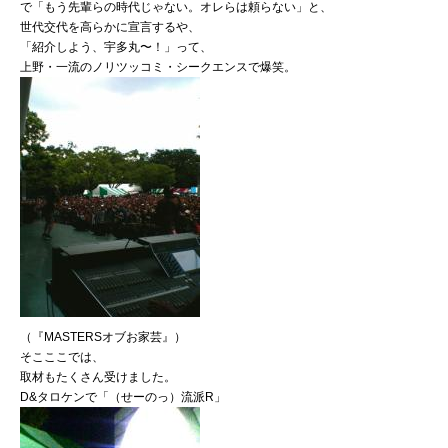
で「もう先輩らの時代じゃない。オレらは頼らない」と、
世代交代を高らかに宣言するや、
「紹介しよう、宇多丸〜！」って、
上野・一流のノリツッコミ・シークエンスで爆笑。
（『MASTERSオブお家芸』）
そこここでは、
取材もたくさん受けました。
D&タロケンで「（せーのっ）流派R」