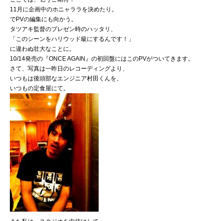
11月に企画中のホニャララを決めたり。
でPVの編集にも向かう。
タツアキ監督のプレゼン時のハッタリ、
「このシーンをハリウッド級にするんです！」
に違わぬ壮大なことに。
10/14発売の『ONCE AGAIN』の初回盤にはこのPVがついてきます。
さて、写真は一昨日のレコーディングより、
いつもは後頭部なエンジニア村田くんを、
いつもの定食屋にて。