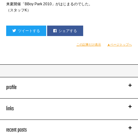
来夏開催「BBoy Park 2010」がはじまるのでした。
（スタッフK）
ツイートする
シェアする
この記事だけ表示
▲ページトップへ
profile
links
recent posts