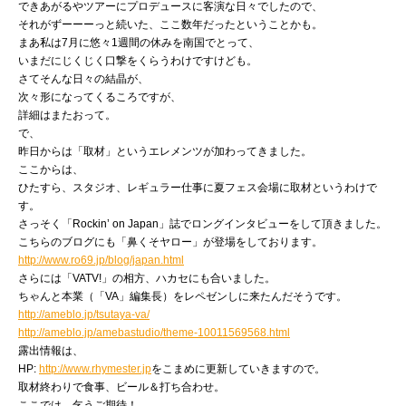
できあがるやツアーにプロデュースに客演な日々でしたので、
それがずーーーっと続いた、ここ数年だったということかも。
まあ私は7月に悠々1週間の休みを南国でとって、
いまだにじくじく口撃をくらうわけですけども。
さてそんな日々の結晶が、
次々形になってくるころですが、
詳細はまたおって。
で、
昨日からは「取材」というエレメンツが加わってきました。
ここからは、
ひたすら、スタジオ、レギュラー仕事に夏フェス会場に取材というわけで
す。
さっそく「Rockin’ on Japan」誌でロングインタビューをして頂きました。
こちらのブログにも「鼻くそヤロー」が登場をしております。
http://www.ro69.jp/blog/japan.html
さらには「VATV!」の相方、ハカセにも合いました。
ちゃんと本業（「VA」編集長）をレペゼンしに来たんだそうです。
http://ameblo.jp/tsutaya-va/
http://ameblo.jp/amebastudio/theme-10011569568.html
露出情報は、
HP:
http://www.rhymester.jp
をこまめに更新していきますので。
取材終わりで食事、ビール＆打ち合わせ。
ここでは、乞うご期待！