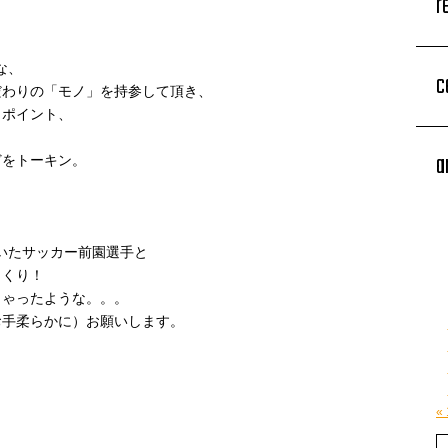
r
な、
c
だわりの「モノ」を持参して頂き、
りポイント、
a
どをトーキン。
いたサッカー前園選手と
まくり！
しゃったような。。。
お手柔らかに）お願いします。
«