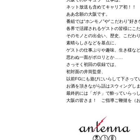
ネット放送も含めてキャリア初！！
ああ念願の大阪です。
番組では“ホンモノ”や“こだわり”好き
各界で活躍されるゲストの皆様にこ
そのモノとの出会い、歴史、こだわ
素晴らしさなどを基点に、
ゲストの仕事ぶりや趣味、生き様な
思わぬ一面がポロリとか……
さっそく初回の収録では、
初対面の井筒監督、
以前FGにも遊びにいらして下さって
お酒を頂きながら話はスウィングし
最終的には「ガチ」で酔っていらっ
大阪の皆さま！ ご指導ご鞭撻を（