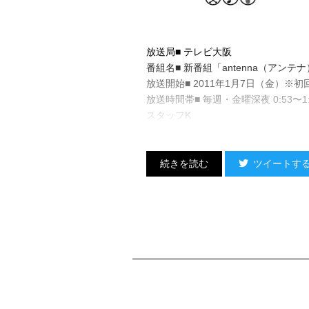
放送局■ テレビ大阪
番組名■ 新番組「antenna（アンテ
放送開始■ 2011年1月7日（金）※初回の
放送時間帯■ 毎週・金曜深夜 0:53〜1:
スタッフK
ツイートす