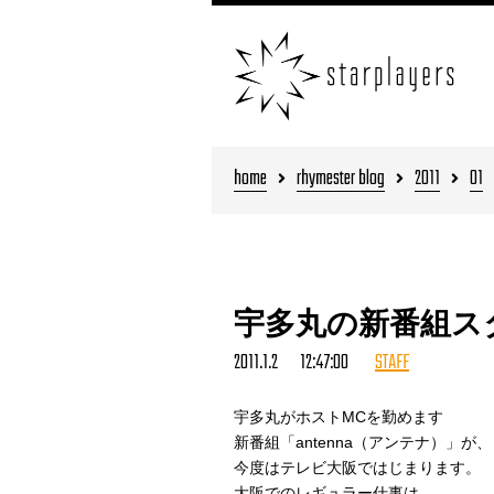
home
rhymester blog
2011
01
宇多丸の新番組ス
2011.1.2 12:47:00
STAFF
宇多丸がホストMCを勤めます
新番組「antenna（アンテナ）」が、
今度はテレビ大阪ではじまります。
大阪でのレギュラー仕事は、