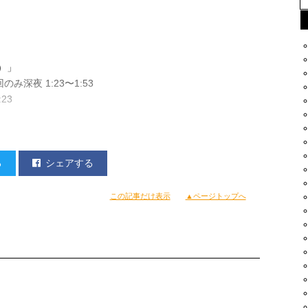
ナ）」
み深夜 1:23〜1:53
23
る
シェアする
この記事だけ表示
▲ページトップへ