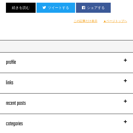
スタッフK
ツイートする
シェアする
この記事だけ表示
▲ページトップへ
profile
links
recent posts
categories