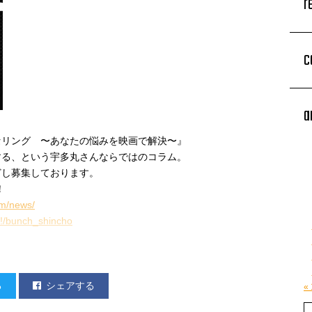
r
c
a
セリング 〜あなたの悩みを映画で解決〜』
する、という宇多丸さんならではのコラム。
どし募集しております。
！
om/news/
/#!/bunch_shincho
る
シェアする
«