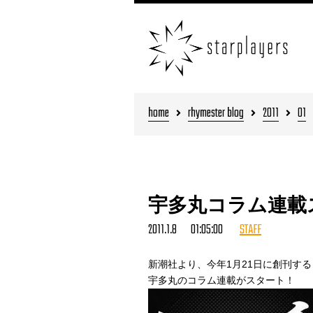
home
rhymester blog
2011
01
宇多丸コラム連載
2011.1.8 01:05:00
STAFF
新潮社より、今年1月21日に創刊す
宇多丸のコラム連載がスタート！