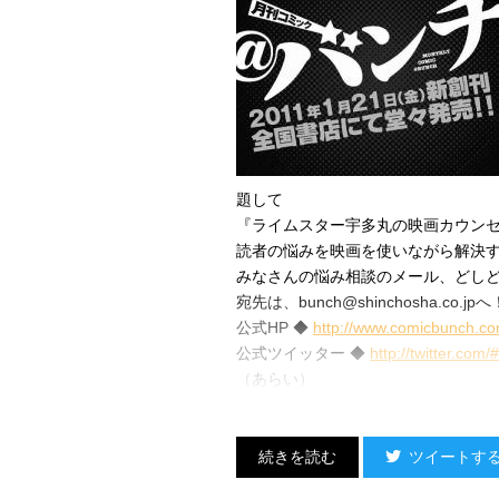
題して
『ライムスター宇多丸の映画カウン
読者の悩みを映画を使いながら解決
みなさんの悩み相談のメール、どし
宛先は、bunch@shinchosha.co.jpへ
公式HP ◆
http://www.comicbunch.c
公式ツイッター ◆
http://twitter.com
（あらい）
ツイートす