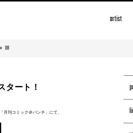
artist
08
p
スタート！
l
る「月刊コミック＠バンチ」にて、