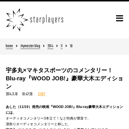
home
rhymester blog
2014
11
18
宇多丸×マキタスポーツのコメンタリー！
Blu-ray『WOOD JOB!』豪華大木エディショ
ン
2014.11.18 10:47:26
STAFF
あした（11/19）発売の映画『WOOD JOB!』Blu-ray豪華大木エディション
には、
オーディオコメンタリー3本立て！など特典が豊富で、
漢祭りオーディオコメンタリーと称した、