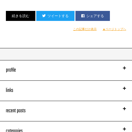
ツイートする
シェアする
この記事だけ表示
▲ページトップへ
profile
links
recent posts
categories