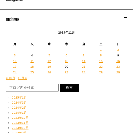
archives
2014年11月
月
火
水
木
金
土
日
次は札幌ファイナル。
1
2
すごく良いセットだから、
3
4
5
6
7
8
9
終わってしまうのはもったいないなあ。しくしく
10
11
12
13
14
15
16
17
18
19
20
21
22
23
ツアーは残り、ラスト札幌。 ああ、寂し。ファイナルまであと7日。
24
25
26
27
28
29
30
KING OF STAGE VOL. 11 ～ The R Release Tour 2014 ～
« 10月
12月 »
チケットぴあ
http://pia.jp/t
[PC/携帯]
e+（イープラス）
http://eplus.jp/
[PC/携帯]
ローソンチケット
http://l-tike.com/
[PC/携帯]
2025年1月
好評ツアーグッズの詳細はコチラの記事（
＊
）で！
2024年3月
2024年2月
2014年11月4日（火） 川崎 CLUB CITTA’・特別追加公演（公開リハーサ
2024年1月
2023年12月
ル）
2023年11月
18:00 Open / 19:00 Start
2023年10月
チッタワークス：044-276-8841
2023年2月