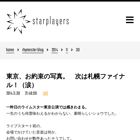
home
rhymester blog
2014
11
30
東京、お約束の写真。 次は札幌ファイナ
ル！（涙）
2014.11.30 21:48:09
LIVE
一昨日のライムスター東京公演では感きわまる。
一生のうち何度味わえるかわからない、素晴らしいショウでした。
ライブスタート前の、
会場でかけていた音楽は何か、
お問い合わせが数件あったそうでして。