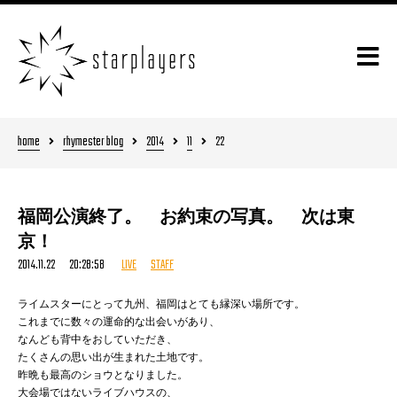
home
rhymester blog
2014
11
22
福岡公演終了。 お約束の写真。 次は東
京！
2014.11.22 20:28:58
LIVE
STAFF
ライムスターにとって九州、福岡はとても縁深い場所です。
これまでに数々の運命的な出会いがあり、
なんども背中をおしていただき、
たくさんの思い出が生まれた土地です。
昨晩も最高のショウとなりました。
大会場ではないライブハウスの、