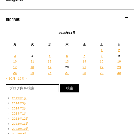
ローソンチケット
http://l-tike.com/
[PC/携帯]
好評ツアーグッズの詳細はコチラの記事（
＊
）で！
archives
2014
年
11
月
4
日（火） 川崎
CLUB CITTA’
・特別追加公演（公開リハーサ
ル）
2014年11月
18:00 Open / 19:00 Start
チッタワークス：044-276-8841
月
火
水
木
金
土
日
1
2
2014
年
11
月
9
日（日） 名古屋
Zepp Nagoya
3
4
5
6
7
8
9
17:00 Open / 18:00 Start
10
11
12
13
14
15
16
サンデーフォークプロモーション：052-320-9100
17
18
19
20
21
22
23
24
25
26
27
28
29
30
2014
年
11
月
14
日（金） 大阪
なんば
Hatch
« 10月
12月 »
18:00 Open / 19:00 Start
YUMEBANCHI：06-6341-3525
2025年1月
2014
年
11
月
21
日（金） 福岡
DRUM LOGOS
2024年3月
18:00 Open / 19:00 Start
2024年2月
BEA：092-712-4221
2024年1月
2023年12月
2023年11月
Next Stage is …
2023年10月
2014
年
11
月
28
日（金）
東京
Zepp Tokyo
2023年2月