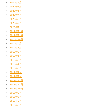
期間限定ライムスツアー専用アカウント
2020年7月
@rhymes_commune
2020年6月
を立ち上げてくださいました。
#kingofstage11
2020年5月
2020年4月
2020年3月
2020年2月
メモ：11/20ブログをおとし、計3。
2020年1月
2019年12月
2019年11月
2019年10月
2019年9月
スタッフK
2019年8月
2019年7月
2019年6月
2019年5月
2019年4月
2019年3月
2019年2月
2019年1月
2018年12月
2018年11月
2018年10月
2018年9月
2018年8月
2018年7月
2018年6月