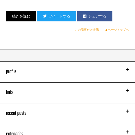
ツイートする
シェアする
この記事だけ表示
▲ページトップへ
profile
links
recent posts
ツアーは残り2公演。ああ、寂し。東京公演まであと6日。
KING OF STAGE VOL. 11 ～
The R Release Tour 2014
～
チケットぴあ
http://pia.jp/t
[PC/携帯]
categories
e+（イープラス）
http://eplus.jp/
[PC/携帯]