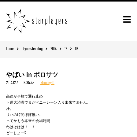
home
rhymester blog
2014
12
07
やばい in ポロサツ
2014.12.7 16:35:45
Mummy-D
高速が事故で通行止め
下道大渋滞でまだペニーレーン入り出来てません。
汗。
リハの時間ほぼ無い。
ってかもう本来の会場時間…
わはははは！！！
どーしよー⁉︎