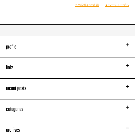
この記事だけ表示
▲ページトップへ
profile
links
recent posts
categories
archives