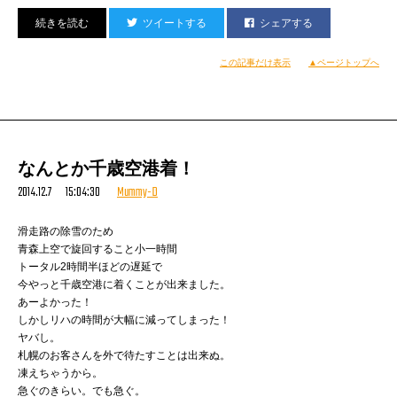
ツイートする
シェアする
（Ｄ）
この記事だけ表示
▲ページトップへ
なんとか千歳空港着！
2014.12.7 15:04:30
Mummy-D
滑走路の除雪のため
青森上空で旋回すること小一時間
トータル2時間半ほどの遅延で
今やっと千歳空港に着くことが出来ました。
あーよかった！
しかしリハの時間が大幅に減ってしまった！
ヤバし。
札幌のお客さんを外で待たすことは出来ぬ。
凍えちゃうから。
急ぐのきらい。でも急ぐ。