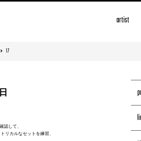
artist
17
p
二日
l
確認して、
ストリカルなセットを練習、
、