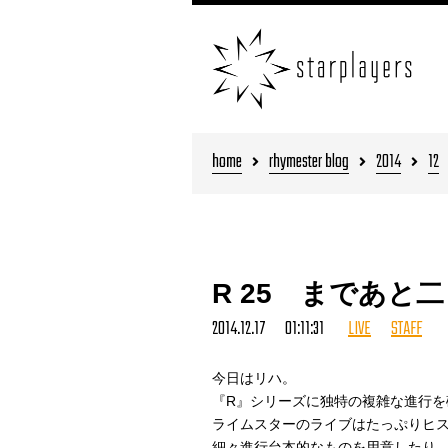
home
rhymester blog
2014
12
R 25 まであと
2014.12.17 01:11:31
LIVE
STAFF
今日はリハ。
『R』シリーズに独特の複雑な進行を
ライムスターのライブはたっぷりヒ
細々進行台本的なものを用意したり