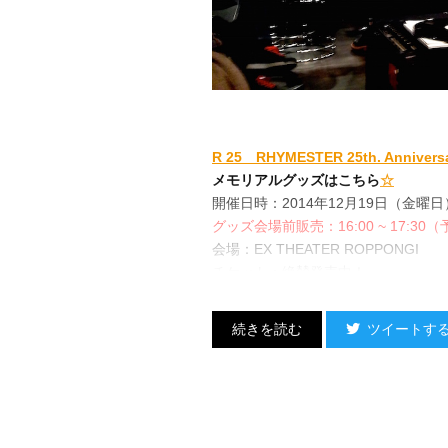
R 25 RHYMESTER 25th. Anniver
メモリアルグッズはこちら
☆
開催日時：2014年12月19日（金曜日） 18:0
グッズ会場前販売：16:00 ~ 17:30
会場：EX THEATER ROPPONGI
チケット：絶賛発売中！
■ アリーナ（スタンディング） 4,80
■ B1F（指定席） 5,300円（税込）
ツイートす
ご入場の際にドリンク代・別途500
・
チケットぴあ
0570-02-9999 P
・
ローソンチケット
0570-084-00
・
イープラス
出演：