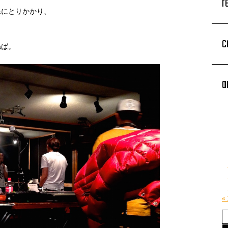
r
像にとりかかり、
c
ねば。
a
«