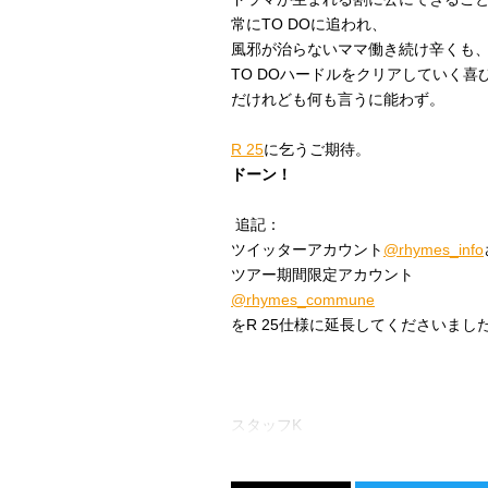
常にTO DOに追われ、
風邪が治らないママ働き続け辛くも
TO DOハードルをクリアしていく喜
だけれども何も言うに能わず。
R 25
に乞うご期待。
ドーン！
追記：
ツイッターアカウント
@rhymes_info
ツアー期間限定アカウント
@rhymes_commune
をR 25仕様に延長してくださいま
スタッフK