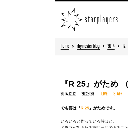
home
rhymester blog
2014
12
『R 25』がため 
2014.12.12 20:29:39
LIVE
STAFF
でも要は『
R 25
』がためです。
いろいろと作っている時ほど、
ドラマが生まれる割に公にできるこ