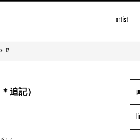
artist
12
p
（＊追記）
l
と乏しく。