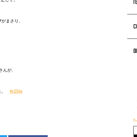
r
、
びがまさり、
c
a
さんが、
した。
#r25fg
«