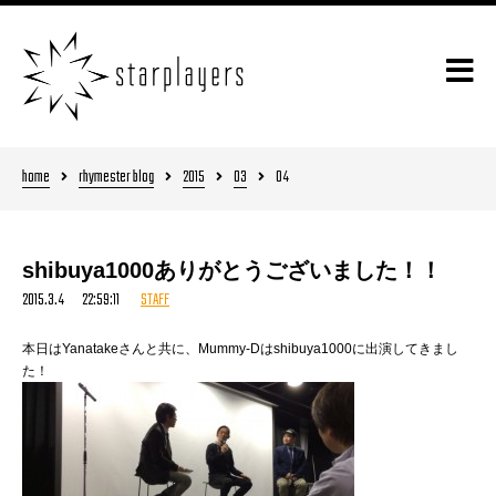
home
rhymester blog
2015
03
04
shibuya1000ありがとうございました！！
2015.3.4 22:59:11
STAFF
本日はYanatakeさんと共に、Mummy-Dはshibuya1000に出演してきまし
た！