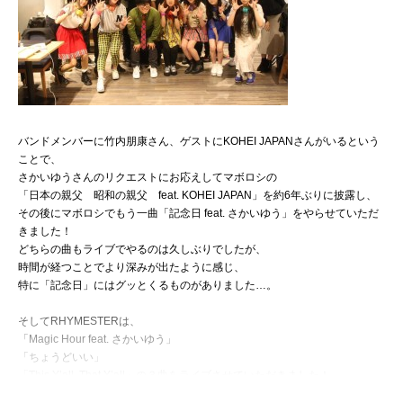
バンドメンバーに竹内朋康さん、ゲストにKOHEI JAPANさんがいるという
ことで、
さかいゆうさんのリクエストにお応えしてマボロシの
「日本の親父 昭和の親父 feat. KOHEI JAPAN」を約6年ぶりに披露し、
その後にマボロシでもう一曲「記念日 feat. さかいゆう」をやらせていただ
きました！
どちらの曲もライブでやるのは久しぶりでしたが、
時間が経つことでより深みが出たように感じ、
特に「記念日」にはグッとくるものがありました…。
そしてRHYMESTERは、
「Magic Hour feat. さかいゆう」
「ちょうどいい」
「This Y’all, That Y’all」の３曲をライブさせていただきました！
“さかいの湯”ということで会場のテンションを温度に例えつつ、