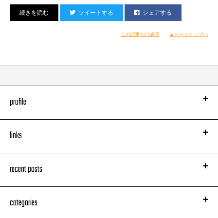
最後の曲の頃には90度以上まで会場が盛り上がり、最高のライブとなりま
ツイートする
シェアする
した！
あらためて、お越しくださり、ありがとうございました！！！
この記事だけ表示
▲ページトップへ
スタッフ・T
profile
links
recent posts
categories