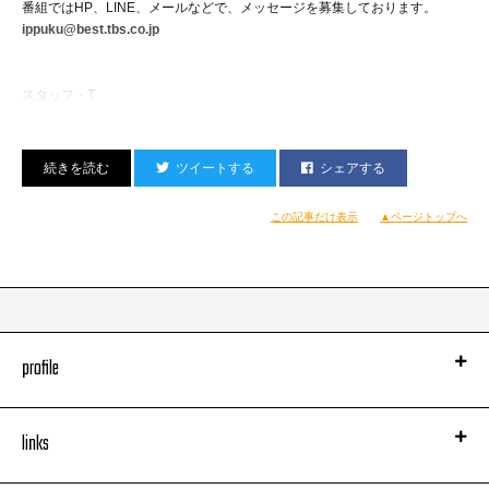
番組ではHP、LINE、メールなどで、メッセージを募集しております。
ippuku@best.tbs.co.jp
スタッフ・T
ツイートする
シェアする
この記事だけ表示
▲ページトップへ
profile
links