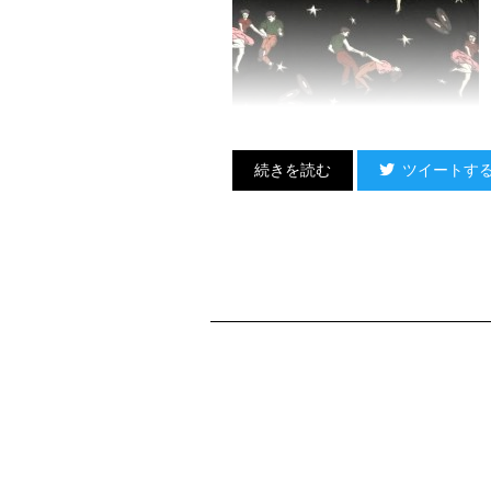
ツイートす
すげえ『ダンサブル』なの！
笑っちゃうでしょ！？中ジャケのあ
アナログレコードなんかも飛び交っ
かなりお気に入りデス！
前はラジカセモチーフのCalvin Kl
さふいへば
某国民的唄ひ手様よりマイクモチー
大事なLIVE当日には験担ぎで履いて