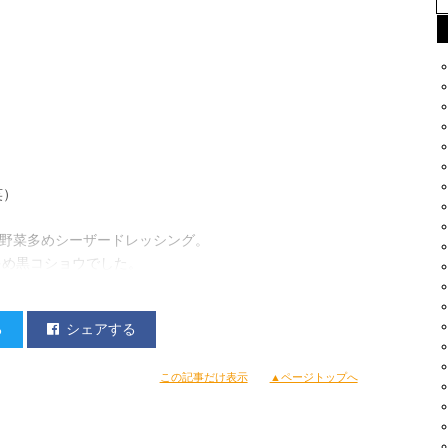
笑）
T野菜多めシーザードレッシング。
多め黒コショウでした。
る
シェアする
この記事だけ表示
▲ページトップへ