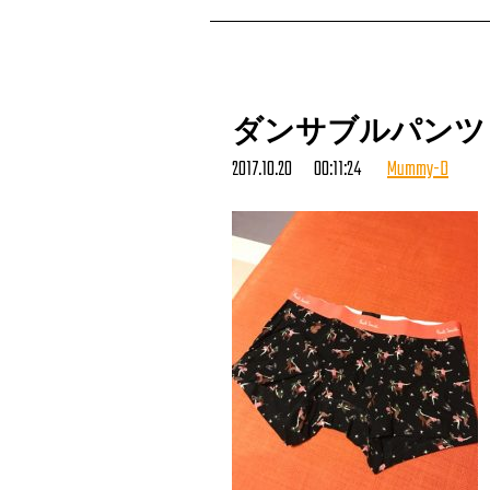
ダンサブルパンツ
2017.10.20 00:11:24
Mummy-D
隣の人（ゲスト）が読んでいた雑誌
漫画ゴラク！
オッサンか！
期待を裏切りません。
まあ、オレもコミック乱とか読んで
人のこと言えないか！
でも、やっぱゴラクは渋い。渋すぎ
もうすぐリハで、
19:00から本番です。
んではのちほどステージにて
あいまみえん。
（D）