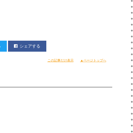
る
シェアする
この記事だけ表示
▲ページトップへ
いつらみたいで！
てて
ein（米）のやつも履いてたなあ。
フのパンツ頂いたこともあって
いたこともありましたYo!