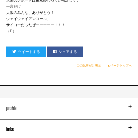
大阪のレポートは東京終わってから詳しく。
一言だけ
大阪のみんな、ありがとう！
ウェイウェイアンコール、
サイコーだったぜーーーーー！！！
（D）
ツイートする
シェアする
この記事だけ表示
▲ページトップへ
profile
links