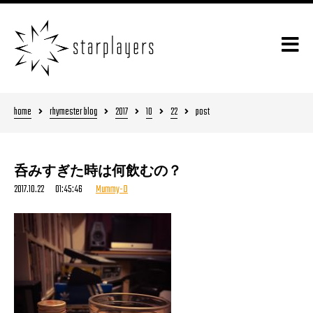
home
rhymester blog
2017
10
22
post
呑みすぎた時は何飲むの？
2017.10.22 01:45:46
Mummy-D