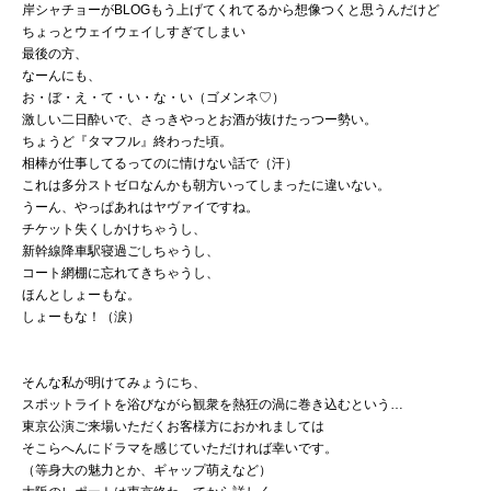
岸シャチョーがBLOGもう上げてくれてるから想像つくと思うんだけど
ちょっとウェイウェイしすぎてしまい
最後の方、
なーんにも、
お・ぼ・え・て・い・な・い（ゴメンネ♡）
激しい二日酔いで、さっきやっとお酒が抜けたっつー勢い。
ちょうど『タマフル』終わった頃。
相棒が仕事してるってのに情けない話で（汗）
これは多分ストゼロなんかも朝方いってしまったに違いない。
うーん、やっぱあれはヤヴァイですね。
チケット失くしかけちゃうし、
新幹線降車駅寝過ごしちゃうし、
コート網棚に忘れてきちゃうし、
ほんとしょーもな。
しょーもな！（涙）
そんな私が明けてみょうにち、
スポットライトを浴びながら観衆を熱狂の渦に巻き込むという…
東京公演ご来場いただくお客様方におかれましては
そこらへんにドラマを感じていただければ幸いです。
（等身大の魅力とか、ギャップ萌えなど）