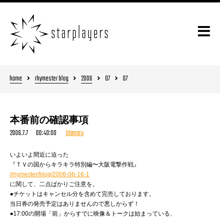
home
rhymester blog
2006
07
07
本番前の確認事項
2006.7.7 00:40:00
Utamaru
いよいよ間近に迫った
『ＴＶの国からキラキラ特別編〜大阪電撃作戦』
/rhymester/blog/2006-06-16-1
に関して、二点ばかりご注意を。
●チケットはキャンセル分を含めて完売しております。
当日券の発売予定はありませんので悪しからず！
●17:00の開場「前」からすでに映像＆トークは始まっている、