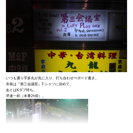
いつも通り宇多丸が先に入り、打ち合わせ〜ボード書き。
衣装は『第三会議室』T-シャツに決めて、
あとはKダブ待ち。
早速一杯（本番2h前）。