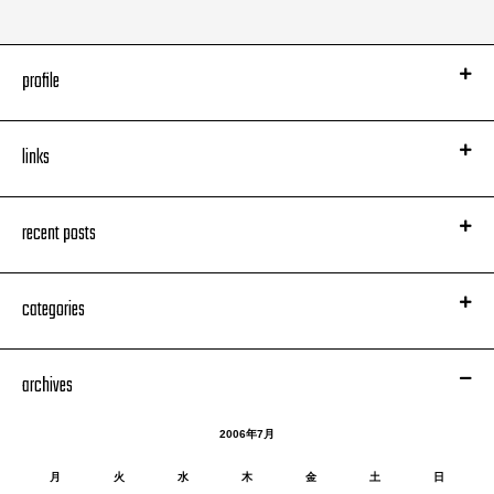
profile
links
recent posts
categories
archives
2006年7月
月
火
水
木
金
土
日