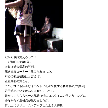
だから歌詞覚えろって！
（7月8日18時01分）
衣裳は過去最高の評判、
記念撮影コーナーも設けられました。
肝心の初遠征版はと言えば、
正直最初の方こそ、
この、世にも怪奇なイベントに初めて接する客席側の戸惑いも
若干感じないではありませんでしたし、
確かにこちらもペース配分（特にロスタイムの使い方）などに
少なからず反省点が残りましたが、
倍以上にボリューム・アップした王さん特集