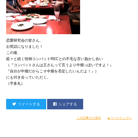
恋愛研究会の皆さん、
お世話になりました！
この後、
延々と続く恒例コンバットRECとの不毛な言い負かし合い
（『コンバットさんは王さんって言うより中畑っぽいですよ！』
『自分が中畑だからこそ中畑を否定したいんだよ！』）
にも付き合っていただく。
（宇多丸）
ツイートする
シェアする
この記事だけ表示
▲ページトップへ