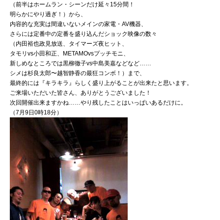
（前半はホームラン・シーンだけ延々15分間！
明らかにやり過ぎ！）から、
内容的な充実は間違いないメインの家電・AV機器、
さらには定番中の定番を盛り込んだショック映像の数々
（内田裕也政見放送、タイマーズ夜ヒット、
タモリvs小田和正、METAMOvsプッチモニ、
新しめなところでは黒柳徹子vs中島美嘉などなど……
シメは杉良太郎〜越智静香の最狂コンボ！）まで、
最終的には『キラキラ』らしく盛り上がることが出来たと思います。
ご来場いただいた皆さん、ありがとうございました！
次回開催出来ますかね……やり残したことはいっぱいあるだけに。
（7月9日0時18分）