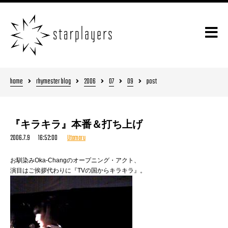
home
rhymester blog
2006
07
09
post
『キラキラ』本番＆打ち上げ
2006.7.9 16:52:00
Utamaru
お馴染みOka-Changのオープニング・アクト、
演目はご挨拶代わりに『TVの国からキラキラ』。