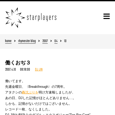
home
rhymester blog
2007
04
10
働くおぢ３
2007.4.10 08:18:00
DJ JIN
働いてます。
先週金曜日、〈Breakthrough〉の7周年。
アタクシの
轟沈ぶりを
明け方速報し
ましたが、
あの日、DJした記憶がほとんどありません…。
しかも、記憶がないだけではございません。
レコード一枚、なくしました。
DJ JINお馴染みのダブル・エクスポジャー“Ten Per Cent”。