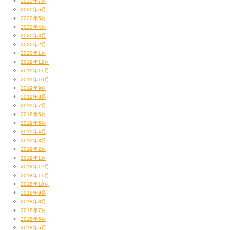
2020年7月
2020年6月
2020年5月
『
レコードコレクターズ増刊 4月号/2007 JAMES BROWN
』。
2020年4月
ライムス仕事も数々お願いしている
2020年3月
2020年2月
ライターの高橋芳朗くんと巻末で対談しています。
2020年1月
JBとヒップホップについてのアレコレ話。
2019年12月
けど、ひとつ俺、間違えました。
2019年11月
2019年10月
JB声ネタのスクラッチでヤバい曲、
2019年9月
ギャング・スターの“Now You’re Mine”でした…。
2019年8月
“2 Deep”っていっちゃった。とほほ。
2019年7月
2019年6月
（追記・本ブログ執筆後、この間違いが
2019年5月
間違っていたことに気づきました。
2019年4月
書籍掲載の通りで正しいです。
2019年3月
大変失礼いたしました…）
2019年2月
2019年1月
2018年12月
2018年11月
2018年10月
2018年9月
2018年8月
2018年7月
2018年6月
2018年5月