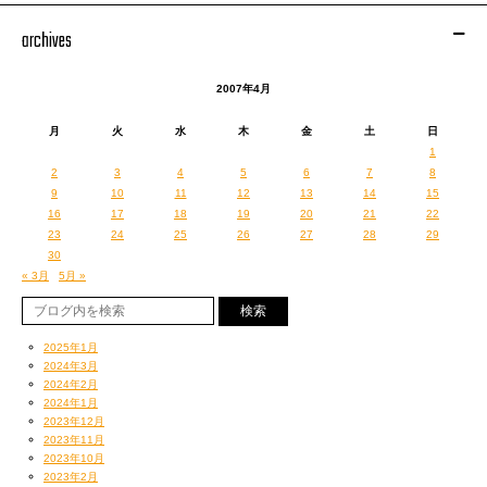
生まれて初めて食べました。美味い！
archives
ちなみにアップにするとこうなります。
2007年4月
月
火
水
木
金
土
日
1
2
3
4
5
6
7
8
9
10
11
12
13
14
15
16
17
18
19
20
21
22
23
24
25
26
27
28
29
30
« 3月
5月 »
美味いんだからしょうがない！
2025年1月
静岡名物に乾杯！
2024年3月
2024年2月
DJ JIN連載中のカルチャー誌
FADER JAPAN
のニュー到着。
2024年1月
2023年12月
2023年11月
2023年10月
2023年2月