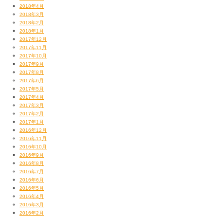
2018年4月
2018年3月
2018年2月
先日仕事したレコーディング・スタジオにて。
2018年1月
右下のは相当な頻度でライムス・ブログに出ています。
2017年12月
ちなみに今週の土曜日14日は京都でDJ。
2017年11月
2017年10月
2017年9月
2017年8月
2017年6月
2017年5月
2017年4月
2017年3月
2017年2月
2017年1月
2016年12月
2016年11月
〈Dinning Bar Cabaret〉という小バコです。
2016年10月
クラブっていうかバーに近いかな。ラウンジーな感じ？
2016年9月
場所は、京都の木屋町三条上ル エンパイヤビル7F。
2016年8月
2016年7月
フライヤーの表も裏も問合せ先出とらんのよね〜…。
2016年6月
23時スタートです。
2016年5月
でわ、また〜♪
2016年4月
2016年3月
【DJ JIN】
2016年2月