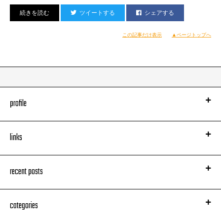
バーカウンターではこいつがお出迎え。
ツイートする
シェアする
この記事だけ表示
▲ページトップへ
profile
また飲みました。
あと、静岡名物の生しらす食べました。
links
recent posts
categories