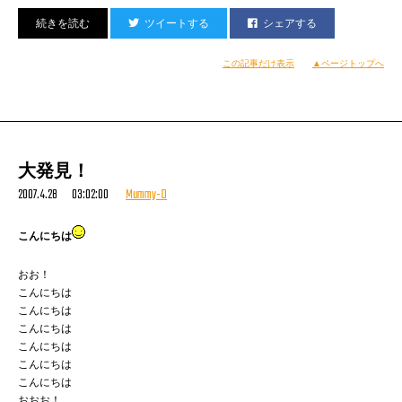
帰り始めるお客に無理矢理アンコールをお届けするという
ツイートする
シェアする
前代未聞のハプニングもありましたが、
それも含めてほんと楽しかったデス。
この記事だけ表示
▲ページトップへ
それにしても『さかいゆうバンド』にはやられました。
スティーヴィー・ワンダーってゆうかダニー・ハザウェイっていうか
ディアンジェロっつーかB-Boyスタンスなヤマタツっていうか…。
とにかくおそろしいモノを見たな。
お客さん達もさぞビックリしたことでしょう。
大発見！
みんないちど是非ライブを観てみた方がいい。
2007.4.28 03:02:00
Mummy-D
オレもまた熱烈共演（競演）希望。
詳しくはこちら
http://music.ameba.jp/sakai-yu/
こんにちは
そうこうしてるうちに風邪をひいた。
日々の不摂生がたたったか、
おお！
朝方台所でリリックを書いていたためか。
こんにちは
前に寝違えた首や、肩甲骨の辺り、関節など痛し。
こんにちは
久々に38℃を記録。スタジオをとばす。
こんにちは
こんにちは
こんにちは
こんにちは
おおお！