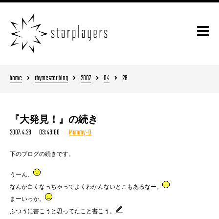
home
rhymester blog
2007
04
28
『大発見！』の続き
2007.4.28 03:43:00
Mummy-D
下のブログの続きです。
うーん、
なんか白くなっちゃってよくわかんないとこもあるなー。
まーいっか。
ふつうに書こうと思ってたこと書こう。