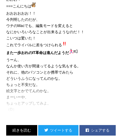
===こんにちは
おおおおおお！！
今判明したのだが、
ウチのMacでも、編集モードを変えると
なにかいろいろなことが出来るようなのだ！！
んでも翌日ちょっとした撮影があったため、外出。
こいつは驚いた！
中野にてマンちゃん(Miss Monday)と仮夫婦を演じる。
これでライバルに差をつけられる
子供役のビビちゃん超かわいかった！けどまだ見せられんの。
また一歩おれのIT革命は進んだようだ
キイロサンバン三上くん、おつかれさん。
うーん、
なんか使い方が間違ってるような気もする。
その日熱は下がったんだけど、こんどは喉にきちゃって
それに、他のパソコンとか携帯でみたら
（なんか今年の風邪はそうらしいっす）、
どういうふうになってんのかな。
結局翌日もスタジオとばす。
ちょっと不安だな。
タケちゃんメンゴ。
絵文字とかでてんのかな。
あー、もうひたすら寝続けるのにも飽きた。
まーいーや、
以前医者から処方してもらった抗生物質探して飲んで
ちょっとアップしてみよ。
無理くり治す。
（D）
んでブログを書いている次第。
そういえば…
ツイートする
シェアする