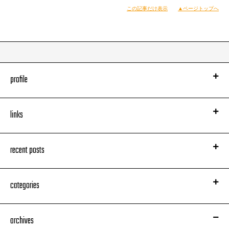
この記事だけ表示
▲ページトップへ
なんかマボロシのHPがおかしなことになってんね。
http://www.sonymusic.co.jp/Music/Info/maboroshi/
profile
五月のリニューアルにむけて工事中の模様。
うわさではサカマさんがレコーディング日記を始めるとか始めないとか…。
え？
それっておれじゃん！
links
なにいってんの？
１年強で40っぽっちしかブログしてないこのおれだよ？
無理じゃん、全然！！
recent posts
あ、しーらねっと。
（D）
categories
archives