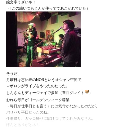
絵文字うざいネ！
（↑この線いつもじんが使っててあこがれていた）
そうだ、
月曜日は恵比寿のNOSというオシャレ空間で
マボロシがライブをやったのだった。
じんさんもディージェイで参加（選曲グレイト
）
おれら毎日がゴールデンウィーク稼業
（毎日が仕事日とも言う）には気付かなかったのだが、
バリバリ平日だったのね。
仕事帰り、ガッコ帰りに駆けつけてくれたみなさん、
ほんとありがとネ！
なんかユルユルでしたが、すげー楽しかったな！！
アンコールの声がかからず、