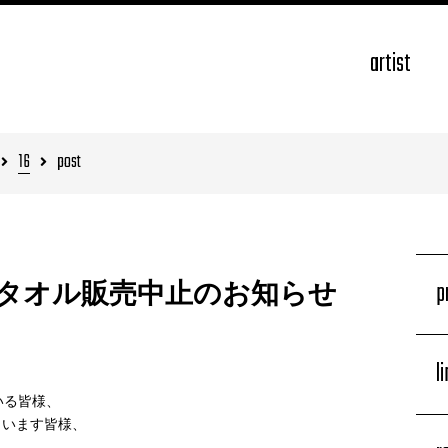
artist
16
post
p
」タオル販売中止のお知らせ
l
いる皆様、
さいます皆様、