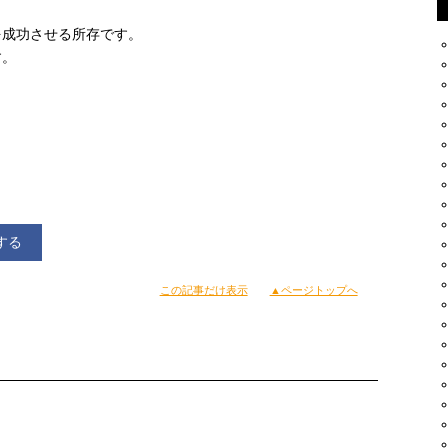
を成功させる所存です。
す。
する
この記事だけ表示
▲ページトップへ