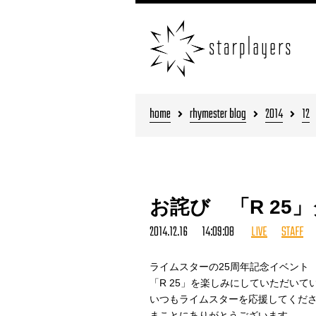
home
rhymester blog
2014
12
お詫び 「R 25
2014.12.16 14:09:08
LIVE
STAFF
ライムスターの25周年記念イベント
「R 25」を楽しみにしていただいて
いつもライムスターを応援してくだ
まことにありがとうございます。