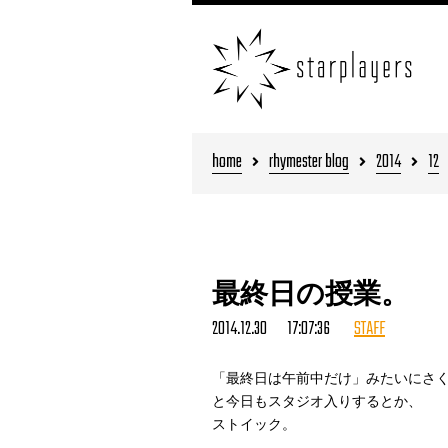
home
rhymester blog
2014
12
最終日の授業。
2014.12.30 17:07:36
STAFF
「最終日は午前中だけ」みたいにさ
と今日もスタジオ入りするとか、
ストイック。