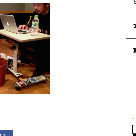
r
c
a
«
する