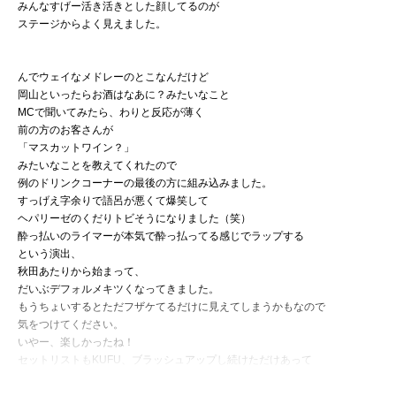
みんなすげー活き活きとした顔してるのが
ステージからよく見えました。
んでウェイなメドレーのとこなんだけど
岡山といったらお酒はなあに？みたいなこと
MCで聞いてみたら、わりと反応が薄く
前の方のお客さんが
「マスカットワイン？」
みたいなことを教えてくれたので
例のドリンクコーナーの最後の方に組み込みました。
すっげえ字余りで語呂が悪くて爆笑して
ヘパリーゼのくだりトビそうになりました（笑）
酔っ払いのライマーが本気で酔っ払ってる感じでラップする
という演出、
秋田あたりから始まって、
だいぶデフォルメキツくなってきました。
もうちょいするとただフザケてるだけに見えてしまうかもなので
気をつけてください。
いやー、楽しかったね！
セットリストもKUFU、ブラッシュアップし続けただけあって
サイコーだったとスタッフも言っていた。