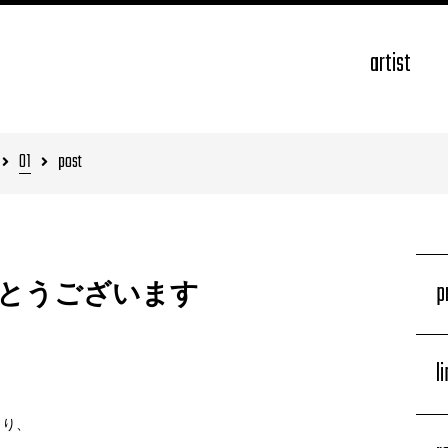
artist
01
post
p
とうございます
l
さり、