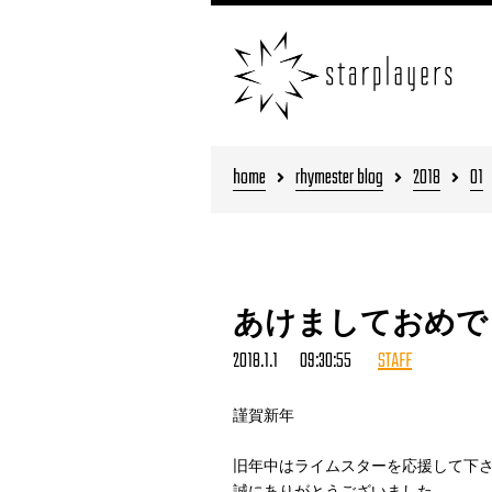
home
rhymester blog
2018
01
あけましておめで
2018.1.1 09:30:55
STAFF
謹賀新年
旧年中はライムスターを応援して下
誠にありがとうございました。