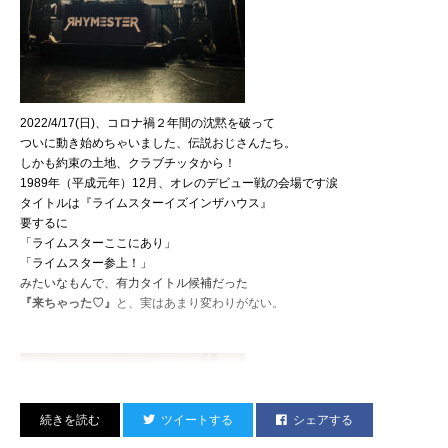
もう入るしかない、
無敵のゾーンに。
2022/4/17(日)、コロナ禍２年間の沈黙を破って
ついに動き始めちゃいました、伝説おじさんたち。
しかも約束の土地、クラブチッタから！
1989年（平成元年）12月、オレのデビュー戦の会場です涙
タイトルは『ライムスターイズインザハウス』
要するに
「ライムスターここにあり」
「ライムスター参上！」
みたいなもんで、有力タイトル候補だった
『来ちゃった♡』
と、実はあまり変わりがない。
ツイートする
シェアする