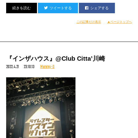
ツイートする
シェアする
この記事だけ表示
▲ページトップへ
Creepy Nuts主催の２マンLIVE
『生業』が開かれちゃったのでした。
よいしょー！！！
『インザハウス』@Club Citta’川崎
2022.4.21 23:10:13
Mummy-D