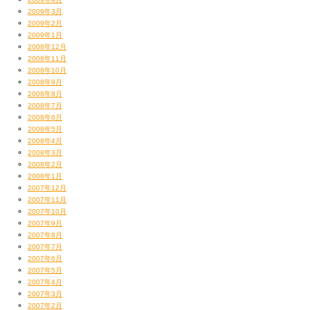
2009年3月
全景こんな感じでした。
2009年2月
なんか今となっちゃすんごい昔の話の感じすんなあ
2009年1月
無数の足跡の残る「ステージ」
ここはこのタイミングでヤツらの未だ引きずる
2008年12月
演者からするとここは天国になったり地獄になったり
「
モテなイズム
」の鎮魂のため
2008年11月
HOMEになったりAWAYになったり
そのオリジンである我らが
2008年10月
めっちゃLOVEを感じたり屈辱を感じたり
2008年9月
満を持して禁を解くかと一念発起し
2008年8月
ひったすらリハスタで
2008年7月
そればかり練習してきたのであった笑
2008年6月
袖で見守る松永も、感無量といったところか。
2008年5月
2008年4月
2008年3月
2008年2月
2008年1月
2007年12月
2007年11月
2007年10月
2007年9月
2007年8月
2007年7月
2007年6月
2007年5月
2007年4月
あのシャイなくせに目立ちたがりという
2007年3月
そもそも自己矛盾を抱えてる大ちゃんが
2007年2月