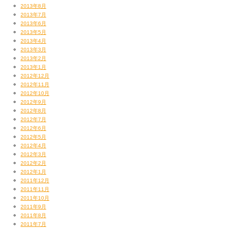
2013年8月
2013年7月
2013年6月
ちょっと暴力的なほど
めっちゃ綺麗！！！
2013年5月
うちのスタッフたちもやっぱ相当気合い入れて
2013年4月
この場に臨んでいるようです。
2013年3月
2013年2月
2013年1月
2012年12月
2012年11月
2012年10月
2012年9月
今回はリハビリも兼ねて
2012年8月
王道選曲で行くかなんて話してたんすけど
2012年7月
結果的にDJの出番多くなりましたね
2012年6月
2012年5月
2012年4月
2012年3月
2012年2月
2012年1月
2011年12月
2011年11月
2011年10月
2011年9月
2011年8月
2011年7月