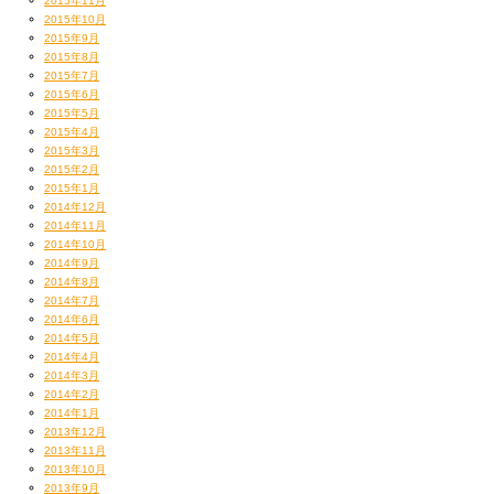
2015年11月
2015年10月
2015年9月
2015年8月
2015年7月
2015年6月
2015年5月
2015年4月
2015年3月
2015年2月
笠原くーん？（僕らの15年来の照明担当スタッフ）
2015年1月
久々のパーティーでしたが
ちょっと飛ばし過ぎではないのかなー？
2014年12月
ライムスターとして主張すべき所は忘れておりませぬ。
2014年11月
んでも
写真は照明のカラーリングからお察しください
2014年10月
それこそ十何年ぶりかで僕らなりの反戦歌を歌いました。
2014年9月
2014年8月
再びタイムリーになってしまうのは心苦しいのですが
2014年7月
30代も真摯な姿勢で音楽と向き合っていたんだなあと
2014年6月
再確認もできました。
2014年5月
HIP HOPが扱えるトピックは幅広いし
2014年4月
音楽は無力ではない
2014年3月
そう信じて、歌い切ったのであった。
2014年2月
2014年1月
2013年12月
2013年11月
2013年10月
2013年9月