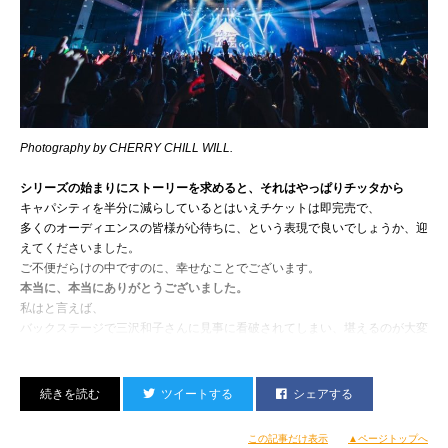
やらずにおかなければならなんだ。
みんなと一体感出すには十分役立ってたと思うなあ。
ヤツらを欺くため、
Photography by CHERRY CHILL WILL.
シリーズの始まりにストーリーを求めると、それはやっぱりチッタから
キャパシティを半分に減らしているとはいえチケットは即完売で、
多くのオーディエンスの皆様が心待ちに、という表現で良いでしょうか、迎
えてくださいました。
ご不便だらけの中ですのに、幸せなことでございます。
本当に、本当にありがとうございました。
私はと言えば、
バックステージで三沢和子さんに見事に看破されてしまい、堪えるのが大変
で、
これまでのライブの中でも、掛け値無しにメモリアルなものだったのではな
お弁当はリッチに『ビストロ石川亭』さんのヤツであった。
いかと感じております。
ツイートする
シェアする
偽のセットリスト
まで用意して
キャベツの入ったハンバーグが名物らしい。おいしかた。
またチッタに大きな思い出が出来てしまった。
ヤツらの楽屋に届けるという徹底ぶり。
オレ的には右下のシーザーソースの茹で野菜が
わはははは！！！
この記事だけ表示
▲ページトップへ
冷えてるのにめっちゃ美味しかったのにびっくりした。
次は5/22（日）千葉LOOK公演です。