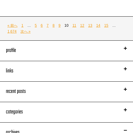
ちなみにこれで言うと３ブロック目の
ありがたいことに、チケットは完売しております。
07. ちょうどいい
出演者、オールスタッフで、直前に抗原検査で状態を確認してから、
08. ナイスミドル
会場に入り皆様をお待ちいたします。
がウソ曲と言うことになります。ウプッ！
またせっかくチケットをお持ちでしたのに、
« 前へ
1
…
5
6
7
8
9
10
11
12
13
14
15
…
公演直前に新型コロナウイルスに感染されたり、濃厚接触者と認定された方
1,674
次へ »
には、
私ども主催の判断で、お支払い戻しの対象といたしますので、
安心して公演をお待ちいただき、またご希望される方は、
profile
先々のチケットまでお求めくださいませ。
最後に、今回のシリーズでは、入り待ち／出待ち／差し入れなどをお断りし
links
ており、
その代わりに弊社・谷保発案の、ステージ上からの集合写真をお納めくださ
い。
今回はスペシャル！
recent posts
Photography by CHERRY CHILL WILL.さんです。
2022年04月17日（日曜日） ライムスターイズインザハウス#1
本日の装い。
categories
at CLUB CITTA’ 神奈川
スタイリストチーム（杉ちゃん＆山ちゃん）に
2度もダメ出しして3度目の正直で決まったのでした
ゴネ勝ち（笑）
archives
だもんでほぼほぼ一発勝負の
その曲
が不安で不安で