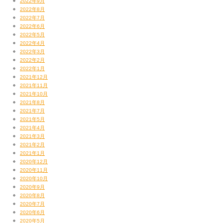
2022年9月
これはこれでイケおじな感じで
2022年8月
カッコいいので気に入っています。
2022年7月
2022年6月
2022年5月
2022年4月
2022年3月
2022年2月
Photography by CHERRY CHILL WILL.
2022年1月
2021年12月
（岸）
2021年11月
2021年10月
2021年8月
始まっちゃったらこっちのもんよね！
2021年7月
2021年5月
2年前よりキレッキレでSPITしてやろうみたいな
2021年4月
サディスティックなEGOがムクムク。
2021年3月
2021年2月
2021年1月
2020年12月
Once again!!!!!
2020年11月
Creepyのファンの皆様（ぴ〜なっちゅ♡）に
2020年10月
受け入れてもらえるかどうかとか
2020年9月
諸々不安あったんですけども
2020年8月
2020年7月
2020年6月
2020年5月