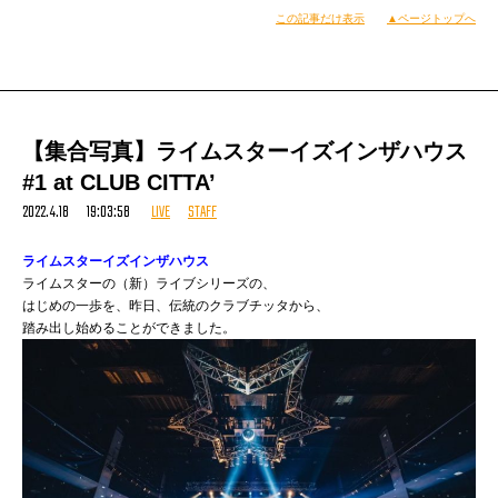
この記事だけ表示
▲ページトップへ
僕らここ来るの実は初めて。
昔も海側にZeppあってよくLIVEしたけど
あそこと同じロケーションではないっぽいな
まだとってもキレイな気持ちいいハコなのであった。
早速リハを。
【集合写真】ライムスターイズインザハウス
#1 at CLUB CITTA’
2022.4.18 19:03:58
LIVE
STAFF
11:30会場入り（異例の早さ）
ライムスターイズインザハウス
これがウワサの『バイブス棒』っす。
ライムスターの（新）ライブシリーズの、
早速手に取り色々試してみる。
はじめの一歩を、昨日、伝統のクラブチッタから、
決して安いグッズじゃないんで
踏み出し始めることができました。
「そんなん作ってどうすんの？」
なんて思いもなくはなかったのだが
手に取ってみると意外とカワイイ。
音出し機能はまあ、そんなとこよねってな音量だったけど
カラーヴァリエーションが豊富で相当遊べました。
しかしこの日は訳あって
コールはできてもレスポンスはできない
本当は一番リハしたいパートを
コロナ禍におけるLIVEの楽しみ方を模索する中での
ヤツらへのサプライズのため
苦肉の策だったわけだけど