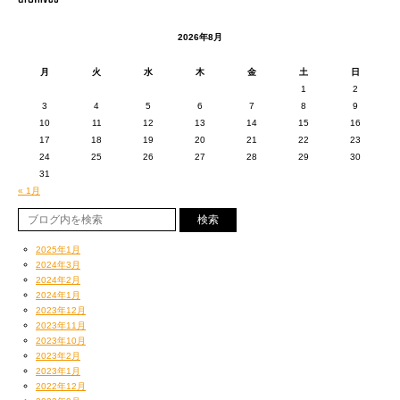
いつも素敵なべべ着させてもろて
楽屋で何度もつぶやきつぶやき
ホント感謝しておる。m(_ _)m
練習したものでした。
2026年8月
月
火
水
木
金
土
日
1
2
3
4
5
6
7
8
9
10
11
12
13
14
15
16
17
18
19
20
21
22
23
24
25
26
27
28
29
30
31
« 1月
Photography by CHERRY CHILL WILL.
2025年1月
2024年3月
2024年2月
2020/1/11(土)『47TOUR』ファイナル、埼玉公演以来
2024年1月
2年以上のブランクを開けての
2023年12月
ひっさびさのフルタイムのワンマンライブ
2023年11月
正直不安はあったけど
2023年10月
2023年2月
本日の装い。
2023年1月
『インザハウス』チッタ公演の時と同じ
2022年12月
モノトーンでまとめたパターン。