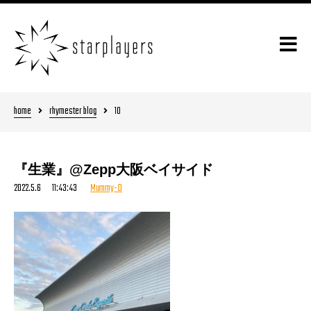
home
rhymester blog
10
『生業』@Zepp大阪ベイサイド
2022.5.6 11:43:43
Mummy-D