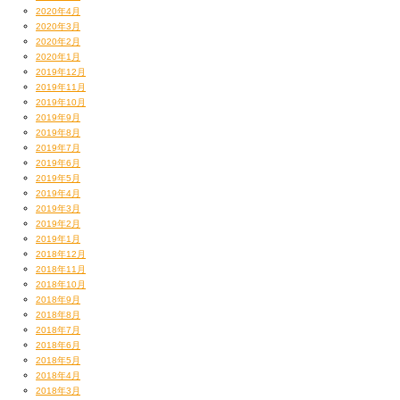
2020年4月
2020年3月
2020年2月
2020年1月
2019年12月
2019年11月
とてもみんなが声を上げるのを我慢していたとは
2019年10月
思えんエヅラよね！歓声聞こえてくるもんね！！！
2019年9月
んでも僕らのお客様方は
2019年8月
意識、民度共に高い
のでw
2019年7月
アガリつつもしっかり
黙食
を貫いてくれるのだった…
2019年6月
ほんと感謝しかない、ってか誇らしい。
2019年5月
2019年4月
2019年3月
「だがそれは一つ残らず杞憂に過ぎない」
2019年2月
ということだったみたいです。
2019年1月
みんな立ち位置、マスク、声出さないなど
2018年12月
ルール守りつつもグイグイVIBES届けてくれた。
2018年11月
2018年10月
2018年9月
2018年8月
2018年7月
2018年6月
2018年5月
2018年4月
2018年3月