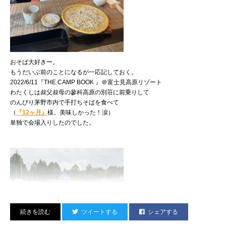
おそば大好きー。
もうだいぶ前のことになるが一応記しておく。
2022/6/11『THE CAMP BOOK 』＠富士見高原リゾート
わたくしは叔父叔母の蓼科高原の別荘に前乗りして
のんびり茅野市内で手打ちそばを食べて
（
『12ヶ月』
様。美味しかった！涙）
ブース脇のLIVEグッズコーナーです。
単独で会場入りしたのでした。
VIBES棒にウェイ扇にイヤモニにセットリスト、
タオルにお水に歌詞カードなど。
しかもその歌詞、よーく見るとわかるかもなのだが
その今日やんないやつw
これらが乗っている台はパーカッションテーブルと言って
本来マラカスだのタンバリンだのカウベルだの
そういうのを置いとくヤツです。
ツイートする
シェアする