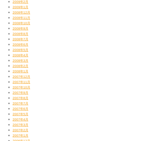
2009年2月
あっという間に出ちゃいました（笑）
2009年1月
北の大地でサイコーのLIVEして
2008年12月
仲間と酌み交わすSAPPORO CLASSICは
2008年11月
言うまでもなく
『ヒンナヒンナ』
でありました。
2008年10月
しっかしなんで杉元の隣
2008年9月
今日からツアーTの色もチェンジ、
アシリパちゃんじゃなくて白石なんだ？と思ったら
2008年8月
Black On Blackになったのであった。
2008年7月
彼女未成年だもんねー。そりゃそうだー。
うーん、これカッコいいかも。ツアータイトル、
2008年6月
『来ちゃった♡』とか『練習』とかだったら
2008年5月
一体どんなデザインになっていたのだろうか
2008年4月
2008年3月
ああ、『インザハウス』にしといて良かった（笑）
2008年2月
ま、今オレが一番『インザハウス』なんですけどね（涙）
2008年1月
2007年12月
2007年11月
2007年10月
2007年9月
2007年8月
2007年7月
2007年6月
2007年5月
2007年4月
2007年3月
2007年2月
2007年1月
2006年12月