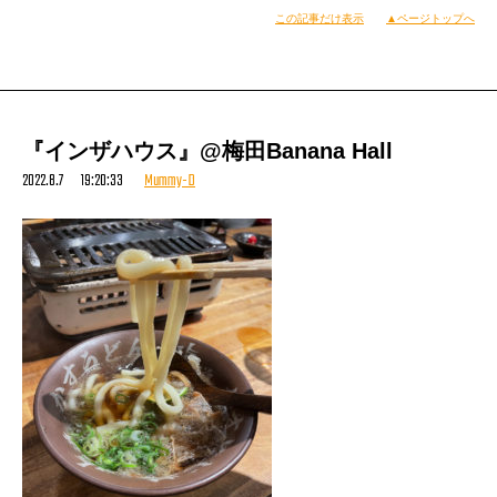
この記事だけ表示
▲ページトップへ
『インザハウス』@梅田Banana Hall
2022.8.7 19:20:33
Mummy-D
会場はいつも蓼科土産をメンバーに買ってったりしてる
原村の
『自由農園』
とか、有名な手打ちおそば屋さんの
『おっこと亭』
とかのすぐそばで、
長野山梨のほとんど県境に位置するスキー場
毎年その辺ぷらぷらしてるわたくしには
馴染み深い場所なのであった。
メンバー車は中央道の渋滞で遅れるとのことで
本番直前。
一人会場内を、やっぱしぷらぷらするのであった。
比較的ゆったりした時間が流れていた気がする
インスタなんかやっちゃったりなんかしてね
なんかもうおなじみ過ぎちゃって
実家みたいに落ち着く楽屋です