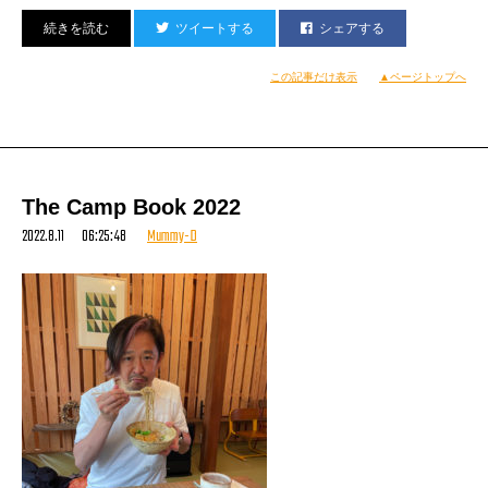
ツイートする
シェアする
この記事だけ表示
▲ページトップへ
The Camp Book 2022
2022.8.11 06:25:48
Mummy-D
なんか久々に来たら大きく感じたなあペニーレーン。
この日はあんまし歌詞が危なっかしい曲がなかったため
リハーサル、全体さらっと流したら全然この日やらない
カバー曲の練習なんかをあえてやったりしました。
1週間後に赤レンガで披露するために笑