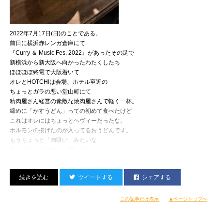
2022年7月17日(日)のことである。
前日に横浜赤レンガ倉庫にて
『Curry ＆ Music Fes. 2022』があったその足で
新横浜から新大阪へ向かったわたくしたち
ほぼほぼ終電で大阪着いて
オレとHOTCHIは会場、ホテル至近の
ちょっとガラの悪い堂山町にて
精肉屋さん経営の素敵な焼肉屋さんで軽く一杯。
この日もPAカクちゃん、照明笠原くんの
田ちゃん（田我流）とも久々に再会。
締めに「かすうどん」っての初めて食べたけど
本気モード布陣で臨んだので
この日はミュージシャンも従えて。
これはオレにはちょっとヘヴィーだったな。
むっちゃいい音いい光彩だったと思われる。
相変わらず堂々としたステージングなのであった。
ホルモンの揚げたのが入ってるおうどんです。
特筆すべきはステージ袖（っていうか階段の途中）で
そうこうしてるうちに、雨がポツポツ…。
もうちょっと「肉吸い」みたいな
出番を待ってる時、他のどの会場よりも
まあ、夏場の山の天気だかんね。
さっぱりしたやつかと思ってた。
温かい拍手で迎えられた（感じがした）こと。
急に降られたりなんかは当たり前なのだ。
んでも大阪のうどんは基本好き。麺よりお出汁派なので。
相変わらずホーム感を醸し出してくれる場所なのであった
同じ理由で福岡のうどんも好きです。
ツイートする
シェアする
コシがすべてではない。
んでも讃岐うどんもやっぱり好き♡
やっぱ関西のお出汁文化はNuff Respectですよね。
この記事だけ表示
▲ページトップへ