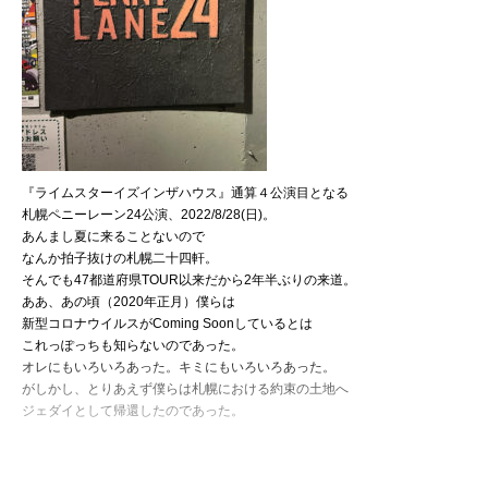
『ライムスターイズインザハウス』通算４公演目となる
札幌ペニーレーン24公演、2022/8/28(日)。
あんまし夏に来ることないので
なんか拍子抜けの札幌二十四軒。
そんでも47都道府県TOUR以来だから2年半ぶりの来道。
ああ、あの頃（2020年正月）僕らは
新型コロナウイルスがComing Soonしているとは
これっぽっちも知らないのであった。
オレにもいろいろあった。キミにもいろいろあった。
がしかし、とりあえず僕らは札幌における約束の土地へ
ジェダイとして帰還したのであった。