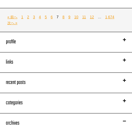
« 前へ
1
2
3
4
5
6
7
8
9
10
11
12
…
1,674
次へ »
profile
メンバーも無事到着。
のだがわたくし中盤まで若干硬かったかもしれん
楽屋はどうやらレンタルスキー小屋を利用してるっぽい。
逆に言うと中盤からは没入してSPITできた
links
しっかし今の板短か！
ド定番なオープニングナンバーから
おじさんは「メーター」と呼ばれる2m超の長板を
ツアータイトルチューンへ
思いっきし踏み込んで弧を描いていく世代だったため
『ライムスターイズインザハウス』には
recent posts
カービングスキーを試したことがないのであった。
あのライムスターが帰って来たぜー！
そんなことはいい。
ってな思いを込めているのだった
楽屋は田ちゃんにブルハにBIMにdooooくんに
個人的に8月は前半はコロたん妖精で寝室に缶詰め
翌朝ちょっと時間が余ったので
鎮（座DOPENESS）に（G）リナちゃんにZEN-LAくんと
その前後もひたすら制作でラボに缶詰め
categories
わたくしは昼だってのに天満の飲み屋街を彷徨いました。
お友達ばっかしでゆるうい感じ。
只今情報的に渋滞しているコラボ楽曲などを
昔マイメン夢番地大野に連れて行ってもらって
同時進行合計7曲
楽しくて楽しくて、どうしても地理的状況を把握したくて
泣きそうになりながらひったすらこなしていただけに
猛暑の中ペットボトル片手に訪ねちゃいました。
archives
生でお客様方に受け入れられているのが本当に嬉しくて
ツアー中城址や神社仏閣を散策に行く感覚と近いです。
やっぱし謎に泣きそうになっていた