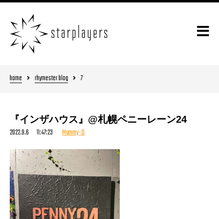
home
rhymester blog
7
『インザハウス』@札幌ペニーレーン24
2022.9.6 11:47:23
Mummy-D